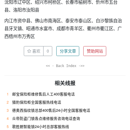
沈阳市辽中区、绍兴市柯桥区、长春市榆树市、忻州市五台
县、洛阳市汝阳县
内江市资中县、佛山市南海区、泰安市泰山区、白沙黎族自治
县牙叉镇、昭通市水富市、成都市青羊区、衢州市衢江区、广
西梧州市万秀区
喜欢
0
分享文章
赞助网站
<< · Back Index ·>>
相关线报
1
邮宝保险柜维修售后人工400客服电话
2
猎豹保险柜全国客服热线电话
3
德奥西指纹锁总部400售后24小时全国客服电话
4
众帝防盗门锁各点维修服务咨询电话查询
5
歌胜朗智能锁24小时总部客服热线