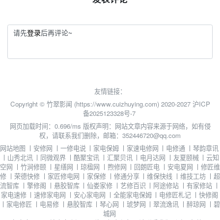
请先
登录
后再评论~
友情链接：
Copyright © 竹翠影闻 (https://www.cuizhuying.com) 2020-2027
沪ICP
备2025123328号-7
网页加载时间：0.696/ms
版权声明：网站文章内容来源于网络，如有侵
权，请联系我们删除，邮箱：352446720@qq.com
网站地图
丨
安修网
丨
一修电说
丨
家电保姆
丨
家速电修网
丨
电修通
丨
琴韵章讯
丨
山秀北讯
丨
同微观界
丨
酷聚宝讯
丨
汇聚贝讯
丨
电月达网
丨
友夏颐械
丨
云知
空网
丨
竹涧修颐
丨
星缮网
丨
琼楹网
丨
煦修网
丨
回朗匠电
丨
安电夏网
丨
修匠维
修
丨
荣德快修
丨
家匠修电网
丨
家保修
丨
修通分享
丨
维保快线
丨
维技工坊
丨
超
流智库
丨
擎修阁
丨
悬胶智库
丨
仙娄家修
丨
艺修百识
丨
阿途修站
丨
有家修站
丨
家电速修
丨
速修家电网
丨
安心家电网
丨
全能家电保姆
丨
电修匠札记
丨
快修阁
丨
家电修匠
丨
电易修
丨
悬胶智库
丨
琴心网
丨
琥梦网
丨
翠流逸讯
丨
醉琼网
丨
碧
城网