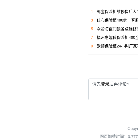
1
邮宝保险柜维修售后人工
3
佳心保险柜400统一客
5
众帝防盗门锁各点维修
7
福州惠趣侠保险柜400
9
欧狮保险柜24小时厂家
请先
登录
后再评论~
Copyr
网页加载时间：0.777