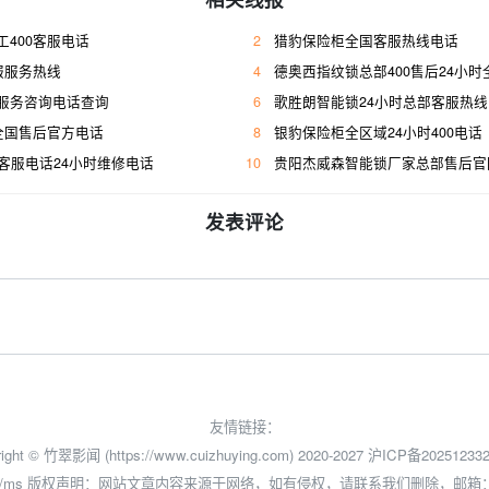
400客服电话
2
猎豹保险柜全国客服热线电话
服服务热线
4
德奥西指纹锁总部400售后24小
服务咨询电话查询
6
歌胜朗智能锁24小时总部客服热线
全国售后官方电话
8
银豹保险柜全区域24小时400电话
客服电话24小时维修电话
10
贵阳杰威森智能锁厂家总部售后官
发表评论
友情链接：
ight © 竹翠影闻 (https://www.cuizhuying.com) 2020-2027
沪ICP备202512332
/ms
版权声明：网站文章内容来源于网络，如有侵权，请联系我们删除，邮箱：3524