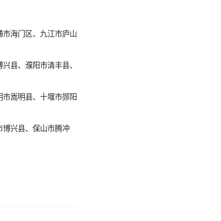
通市海门区、九江市庐山
博兴县、濮阳市清丰县、
明市嵩明县、十堰市郧阳
市博兴县、保山市腾冲