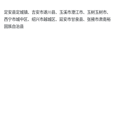
定安县定城镇、吉安市遂川县、玉溪市澄江市、玉树玉树市、
西宁市城中区、绍兴市越城区、延安市甘泉县、张掖市肃南裕
固族自治县