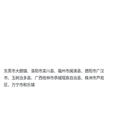
东莞市大朗镇、洛阳市栾川县、福州市闽清县、德阳市广汉
市、玉树治多县、广西桂林市恭城瑶族自治县、株洲市芦淞
区、万宁市和乐镇