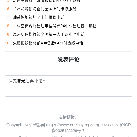
5
奇迪空调统一故障报修24小时服务热线
6
兰州彩鲸锁防盗门全国上门维修服务
7
帅荣智能锁坏了上门维修电话
8
一村空调客服售后电话号码24小时售后统一热线
9
温州玥玛指纹锁全国统一人工24小时电话
10
久赞指纹锁总部400售后24小时热线电话
发表评论
请先
登录
后再评论~
友情链接：
Copyright © 竹翠影闻 (https://www.cuizhuying.com) 2020-2027
沪ICP
备2025123328号-7