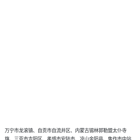
万宁市龙滚镇、自贡市自流井区、内蒙古锡林郭勒盟太仆寺
旗、三亚市吉阳区、孝感市安陆市、凉山金阳县、焦作市中站