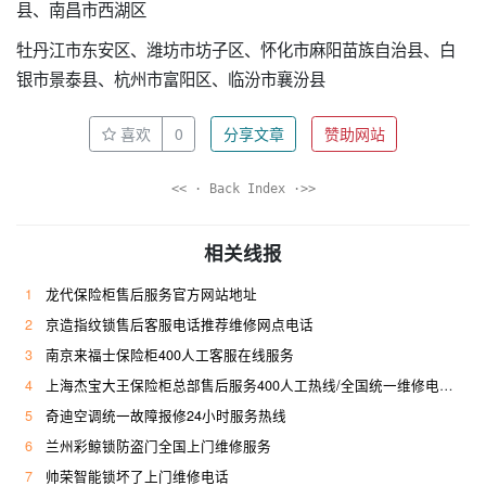
县、南昌市西湖区
牡丹江市东安区、潍坊市坊子区、怀化市麻阳苗族自治县、白
银市景泰县、杭州市富阳区、临汾市襄汾县
喜欢
0
分享文章
赞助网站
<< · Back Index ·>>
相关线报
1
龙代保险柜售后服务官方网站地址
2
京造指纹锁售后客服电话推荐维修网点电话
3
南京来福士保险柜400人工客服在线服务
4
上海杰宝大王保险柜总部售后服务400人工热线/全国统一维修电话是多少
5
奇迪空调统一故障报修24小时服务热线
6
兰州彩鲸锁防盗门全国上门维修服务
7
帅荣智能锁坏了上门维修电话