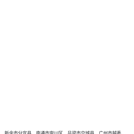
新余市分宜县、南通市崇川区、吕梁市交城县、广州市越秀