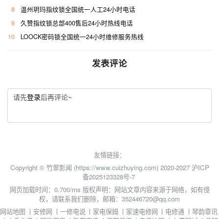
8
温州玥玛指纹锁全国统一人工24小时电话
9
久赞指纹锁总部400售后24小时热线电话
10
LOOCK密码锁全国统一24小时维修服务热线
发表评论
请先
登录
后再评论~
友情链接：
Copyright © 竹翠影闻 (https://www.cuizhuying.com) 2020-2027
沪ICP
备2025123328号-7
网页加载时间：0.700/ms
版权声明：网站文章内容来源于网络，如有侵
权，请联系我们删除，邮箱：352446720@qq.com
网站地图
丨
安修网
丨
一修电说
丨
家电保姆
丨
家速电修网
丨
电修通
丨
琴韵章讯