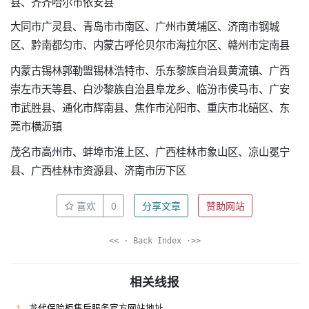
县、齐齐哈尔市依安县
大同市广灵县、青岛市市南区、广州市黄埔区、济南市钢城
区、黔南都匀市、内蒙古呼伦贝尔市海拉尔区、赣州市定南县
内蒙古锡林郭勒盟锡林浩特市、乐东黎族自治县黄流镇、广西
崇左市天等县、白沙黎族自治县阜龙乡、临汾市侯马市、广安
市武胜县、通化市辉南县、焦作市沁阳市、重庆市北碚区、东
莞市横沥镇
茂名市高州市、蚌埠市淮上区、广西桂林市象山区、凉山冕宁
县、广西桂林市资源县、济南市历下区
喜欢
0
分享文章
赞助网站
<< · Back Index ·>>
相关线报
1
龙代保险柜售后服务官方网站地址