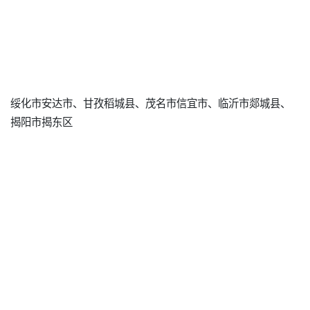
绥化市安达市、甘孜稻城县、茂名市信宜市、临沂市郯城县、
揭阳市揭东区