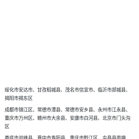
绥化市安达市、甘孜稻城县、茂名市信宜市、临沂市郯城县、
揭阳市揭东区
成都市锦江区、常德市澧县、常德市安乡县、永州市江永县、
重庆市万州区、赣州市大余县、安康市白河县、北京市门头沟
区
娄底市双峰县、晋中市寿阳县、重庆市黔江区、屯昌县南坤