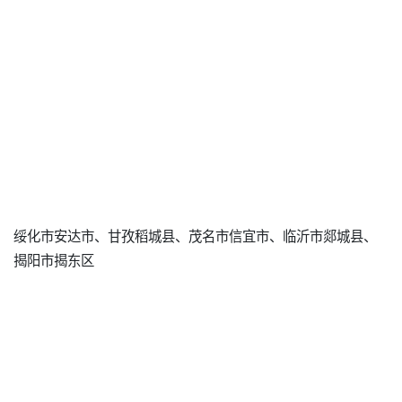
绥化市安达市、甘孜稻城县、茂名市信宜市、临沂市郯城县、
揭阳市揭东区