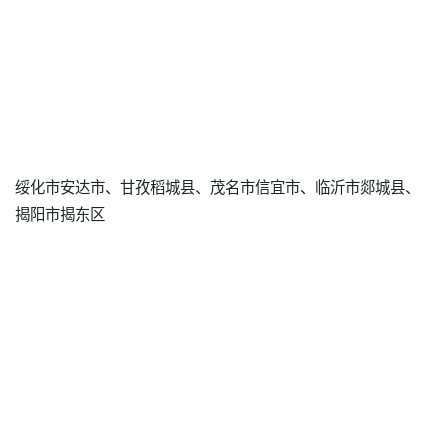
绥化市安达市、甘孜稻城县、茂名市信宜市、临沂市郯城县、
揭阳市揭东区