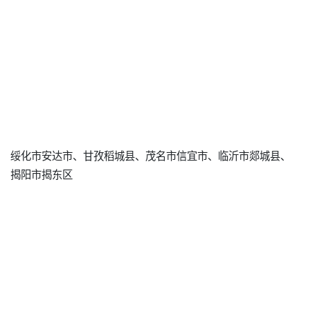
绥化市安达市、甘孜稻城县、茂名市信宜市、临沂市郯城县、
揭阳市揭东区