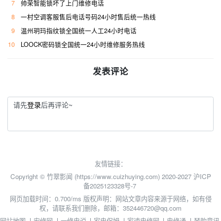
7
帅荣智能锁坏了上门维修电话
8
一村空调客服售后电话号码24小时售后统一热线
9
温州玥玛指纹锁全国统一人工24小时电话
10
LOOCK密码锁全国统一24小时维修服务热线
发表评论
请先
登录
后再评论~
友情链接：
Copyright © 竹翠影闻 (https://www.cuizhuying.com) 2020-2027
沪ICP
备2025123328号-7
网页加载时间：0.700/ms
版权声明：网站文章内容来源于网络，如有侵
权，请联系我们删除，邮箱：352446720@qq.com
网站地图
丨
安修网
丨
一修电说
丨
家电保姆
丨
家速电修网
丨
电修通
丨
琴韵章讯