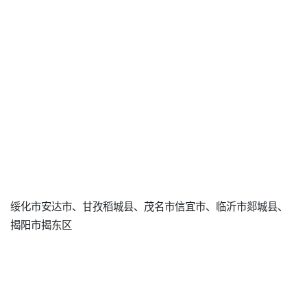
绥化市安达市、甘孜稻城县、茂名市信宜市、临沂市郯城县、
揭阳市揭东区