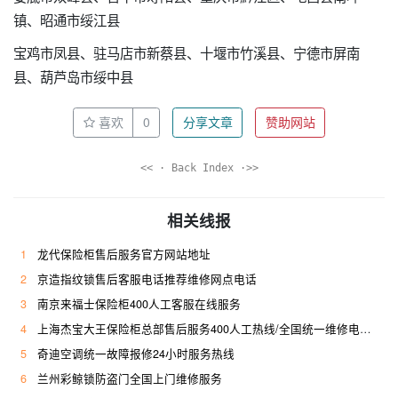
镇、昭通市绥江县
宝鸡市凤县、驻马店市新蔡县、十堰市竹溪县、宁德市屏南
县、葫芦岛市绥中县
喜欢
0
分享文章
赞助网站
<< · Back Index ·>>
相关线报
1
龙代保险柜售后服务官方网站地址
2
京造指纹锁售后客服电话推荐维修网点电话
3
南京来福士保险柜400人工客服在线服务
4
上海杰宝大王保险柜总部售后服务400人工热线/全国统一维修电话是多少
5
奇迪空调统一故障报修24小时服务热线
6
兰州彩鲸锁防盗门全国上门维修服务