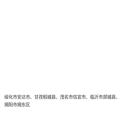
绥化市安达市、甘孜稻城县、茂名市信宜市、临沂市郯城县、
揭阳市揭东区