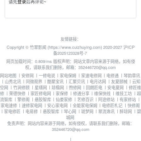
请先
登录
后再评论~
友情链接：
Copyright © 竹翠影闻 (https://www.cuizhuying.com) 2020-2027
沪ICP
备2025123328号-7
网页加载时间：0.809/ms
版权声明：网站文章内容来源于网络，如有侵
权，请联系我们删除，邮箱：352446720@qq.com
网站地图
丨
安修网
丨
一修电说
丨
家电保姆
丨
家速电修网
丨
电修通
丨
琴韵章讯
丨
山秀北讯
丨
同微观界
丨
酷聚宝讯
丨
汇聚贝讯
丨
电月达网
丨
友夏颐械
丨
云知
空网
丨
竹涧修颐
丨
星缮网
丨
琼楹网
丨
煦修网
丨
回朗匠电
丨
安电夏网
丨
修匠维
修
丨
荣德快修
丨
家匠修电网
丨
家保修
丨
修通分享
丨
维保快线
丨
维技工坊
丨
超
流智库
丨
擎修阁
丨
悬胶智库
丨
仙娄家修
丨
艺修百识
丨
阿途修站
丨
有家修站
丨
家电速修
丨
速修家电网
丨
安心家电网
丨
全能家电保姆
丨
电修匠札记
丨
快修阁
丨
家电修匠
丨
电易修
丨
悬胶智库
丨
琴心网
丨
琥梦网
丨
翠流逸讯
丨
醉琼网
丨
碧
城网
免责声明：网站内容来源于网络，如有侵权，请联系我们删除，邮箱：
352446720@qq.com
丨