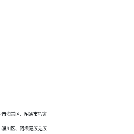
亚市海棠区、昭通市巧家
市淄川区、阿坝藏族羌族