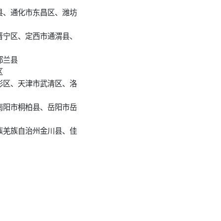
县、通化市东昌区、潍坊
晋宁区、定西市通渭县、
都兰县
区
彩区、天津市武清区、洛
南阳市桐柏县、岳阳市岳
族羌族自治州金川县、佳