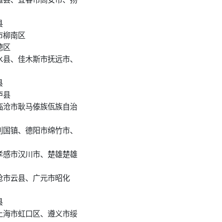
县
市柳南区
德区
水县、佳木斯市抚远市、
县
庐县
临沧市耿马傣族佤族自治
利国镇、德阳市绵竹市、
孝感市汉川市、楚雄楚雄
沧市云县、广元市昭化
县
上海市虹口区、遵义市绥