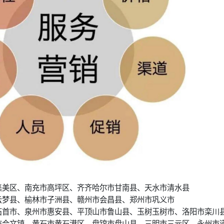
集美区、南充市高坪区、齐齐哈尔市甘南县、天水市清水县
云梦县、榆林市子洲县、赣州市会昌县、郑州市巩义市
石首市、泉州市惠安县、平顶山市鲁山县、玉树玉树市、洛阳市栾川
市会文镇、黄石市黄石港区、盘锦市盘山县、三明市三元区、永州市