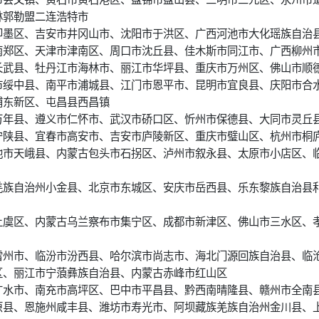
林郭勒盟二连浩特市
即墨区、吉安市井冈山市、沈阳市于洪区、广西河池市大化瑶族自治
南郑区、天津市津南区、周口市沈丘县、佳木斯市同江市、广西柳州
长武县、牡丹江市海林市、丽江市华坪县、重庆市万州区、佛山市顺
市绥中县、南平市浦城县、江门市恩平市、昆明市宜良县、庆阳市合
浦东新区、屯昌县西昌镇
万年县、遵义市仁怀市、武汉市硚口区、忻州市保德县、大同市灵丘
宁陕县、宜春市高安市、吉安市庐陵新区、重庆市璧山区、杭州市桐
池市天峨县、内蒙古包头市石拐区、泸州市叙永县、太原市小店区、
羌族自治州小金县、北京市东城区、安庆市岳西县、乐东黎族自治县
上虞区、内蒙古乌兰察布市集宁区、成都市新津区、佛山市三水区、
雷州市、临汾市汾西县、哈尔滨市尚志市、海北门源回族自治县、临
区、丽江市宁蒗彝族自治县、内蒙古赤峰市红山区
广水市、南充市高坪区、巴中市平昌县、黔西南晴隆县、赣州市全南
原县、恩施州咸丰县、潍坊市寿光市、阿坝藏族羌族自治州金川县、