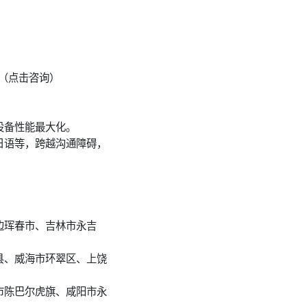
（点击咨询）
设备性能最大化。
日语等，跨越沟通障碍，
边珲春市、吉林市永吉
县、威海市环翠区、上饶
市陈巴尔虎旗、咸阳市永