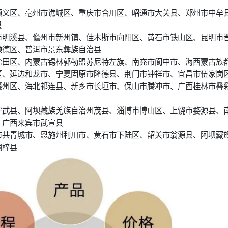
顺义区、亳州市谯城区、重庆市合川区、昭通市大关县、郑州市中牟
县
市明溪县、儋州市新州镇、佳木斯市向阳区、黄石市铁山区、昆明市
顺德区、普洱市景东彝族自治县
盐田区、内蒙古锡林郭勒盟苏尼特左旗、南充市阆中市、海西蒙古族
区、延边和龙市、宁夏固原市隆德县、荆门市钟祥市、宜昌市伍家岗
襄州区、海北祁连县、新乡市长垣市、保山市腾冲市、广西桂林市叠
宁武县、阿坝藏族羌族自治州茂县、淄博市博山区、上饶市婺源县、
、广西来宾市武宣县
市共青城市、恩施州利川市、黄石市下陆区、韶关市翁源县、阿坝藏
桐梓县