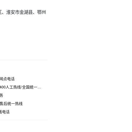
区、淮安市金湖县、鄂州
网点电话
热线/全国统一维修电话是多少
务
时售后统一热线
线电话