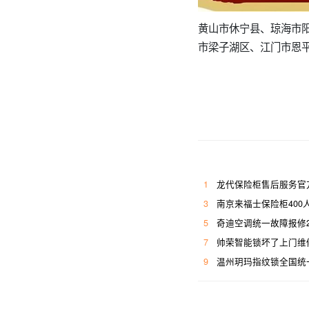
黄山市休宁县、琼海市
市梁子湖区、江门市恩
1
龙代保险柜售后服务官
3
南京来福士保险柜400
5
奇迪空调统一故障报修
7
帅荣智能锁坏了上门维
9
温州玥玛指纹锁全国统