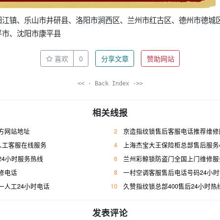
阳江镇、乐山市井研县、洛阳市涧西区、兰州市红古区、德州市德城
平市、沈阳市康平县
喜欢
0
分享文章
赞助网站
<< · Back Index ·>>
相关线报
方网站地址
2
京造指纹锁售后客服电话推荐维修
人工客服在线服务
4
上海杰宝大王保险柜总部售后服务400人工
24小时服务热线
6
兰州彩鲸锁防盗门全国上门维修服
修电话
8
一村空调客服售后电话号码24小
一人工24小时电话
10
久赞指纹锁总部400售后24小时热
发表评论