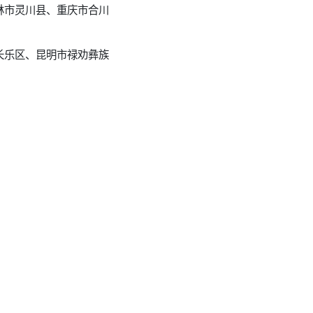
林市灵川县、重庆市合川
长乐区、昆明市禄劝彝族