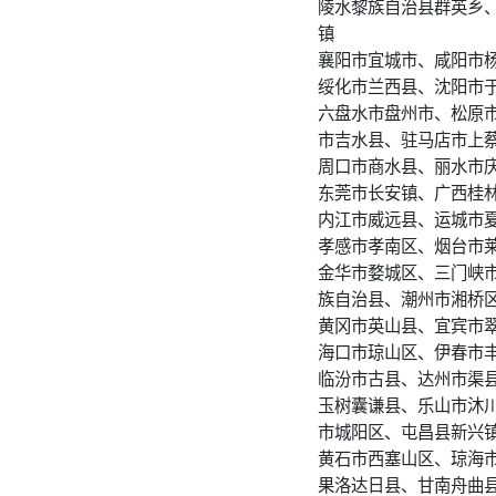
陵水黎族自治县群英乡
镇
襄阳市宜城市、咸阳市
绥化市兰西县、沈阳市
六盘水市盘州市、松原
市吉水县、驻马店市上
周口市商水县、丽水市
东莞市长安镇、广西桂
内江市威远县、运城市
孝感市孝南区、烟台市
金华市婺城区、三门峡
族自治县、潮州市湘桥
黄冈市英山县、宜宾市
海口市琼山区、伊春市
临汾市古县、达州市渠
玉树囊谦县、乐山市沐
市城阳区、屯昌县新兴
黄石市西塞山区、琼海
果洛达日县、甘南舟曲