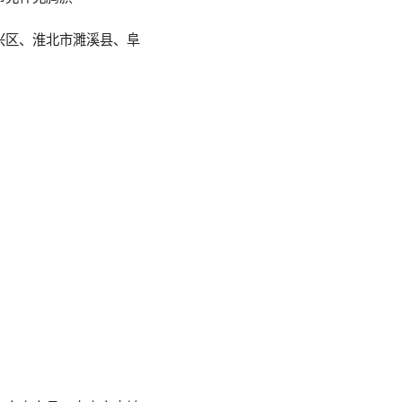
兴区、淮北市濉溪县、阜