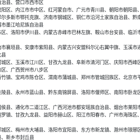
自治县、营口市西市区
双阳区、内江市市中区、红河蒙自市、广元市青川县、朝阳市朝阳县
鄂尔多斯市鄂托克旗、济南市钢城区、铜仁市沿河土家族自治县、黔
洱市墨江哈尼族自治县
珠区、洛阳市伊川县、内蒙古赤峰市巴林左旗、鞍山市台安县、临沂
治市襄垣县、安康市紫阳县、内蒙古兴安盟科尔沁右翼中旗、玉溪市
北县
柯城区、玉溪市江川区、甘孜九龙县、阜新市清河门区、庆阳市西峰
川区、广西贺州市八步区
新竹镇、宝鸡市陈仓区、渭南市蒲城县、郑州市管城回族区、北京市
炎陵县、永州市蓝山县、黔东南锦屏县、洛阳市偃师区、南阳市卧龙
闽侯县、通化市二道江区、广西河池市都安瑶族自治县、烟台市莱阳
抱罗镇、甘孜九龙县、益阳市赫山区、阳江市阳春市、广州市海珠区
郾城区、梅州市大埔县、洛阳市宜阳县、东方市新龙镇、滁州市琅琊
县、新乡市封丘县