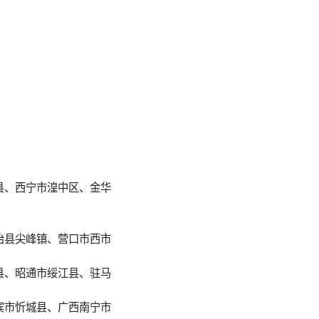
县、西宁市湟中区、金华
治县尖峰镇、营口市西市
县、昭通市绥江县、驻马
宾市忻城县、广西南宁市