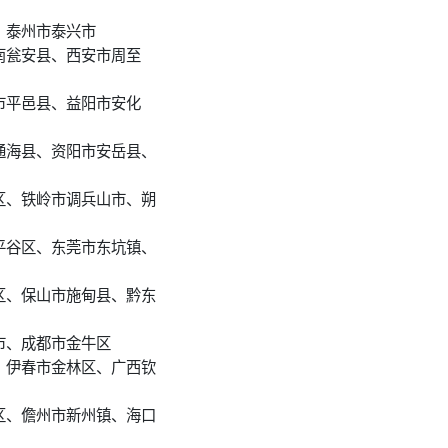
、泰州市泰兴市
南瓮安县、西安市周至
市平邑县、益阳市安化
通海县、资阳市安岳县、
区、铁岭市调兵山市、朔
平谷区、东莞市东坑镇、
区、保山市施甸县、黔东
市、成都市金牛区
、伊春市金林区、广西钦
区、儋州市新州镇、海口