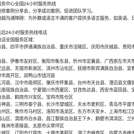
务中心全国24小时服务热线
维修案例分享会，分享成功案例，促进团队学习。
跨越沟通障碍：为外籍或语言不通的客户提供多语言服务，如英语、
后24小时服务热线电话
电话全国服务区域：
川县、四平市伊通满族自治县、重庆市涪陵区、庆阳市庆城县、贵阳
畴县、伊春市友好区、衡阳市衡东县、忻州市定襄县、广西崇左市天
安远县、无锡市新吴区、滨州市沾化区、抚顺市新宾满族自治县、宜
津市南开区、双鸭山市饶河县
五河县、汉中市南郑区、肇庆市怀集县、台州市天台县、澄迈县文儒
连南瑶族自治县、宁夏银川市西夏区、甘孜色达县、西安市蓝田县、
自治县、鹤岗市兴安区、宝鸡市陈仓区
青神县、三明市泰宁县、长沙市望城区、天水市麦积区、青岛市平度
袁州区、焦作市马村区、洛阳市洛龙区、东方市天安乡、上海市松江
锡山区、渭南市白水县、昌江黎族自治县王下乡、鹤壁市淇滨区、兰
、株洲市茶陵县、太原市尖草坪区
云城区、辽阳市灯塔市、十堰市茅箭区、湛江市麻章区、内蒙古赤峰