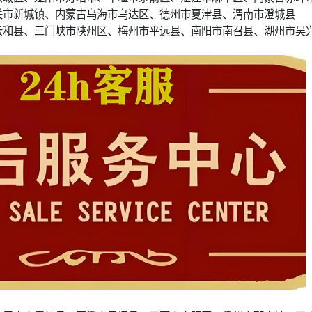
关市新城镇、内蒙古乌海市乌达区、德州市夏津县、渭南市澄城县
云和县、三门峡市陕州区、梅州市平远县、南阳市南召县、湖州市吴