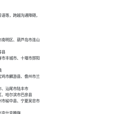
日语等，跨越沟通障碍，
市南明区、葫芦岛市连山
等县
春市丰城市、十堰市郧阳
镇
宝鸡市麟游县、儋州市兰
市、汕尾市陆丰市
区、哈尔滨市巴彦县
州市榆中县、宁夏吴忠市
市克什克腾旗