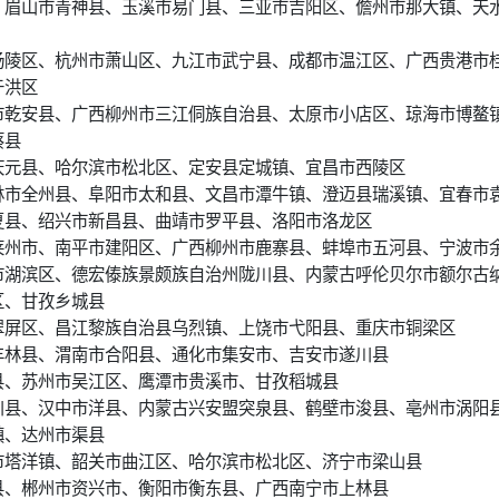
、眉山市青神县、玉溪市易门县、三亚市吉阳区、儋州市那大镇、天
杨陵区、杭州市萧山区、九江市武宁县、成都市温江区、广西贵港市
于洪区
市乾安县、广西柳州市三江侗族自治县、太原市小店区、琼海市博鳌
蔡县
庆元县、哈尔滨市松北区、定安县定城镇、宜昌市西陵区
林市全州县、阜阳市太和县、文昌市潭牛镇、澄迈县瑞溪镇、宜春市
夏县、绍兴市新昌县、曲靖市罗平县、洛阳市洛龙区
莱州市、南平市建阳区、广西柳州市鹿寨县、蚌埠市五河县、宁波市
市湖滨区、德宏傣族景颇族自治州陇川县、内蒙古呼伦贝尔市额尔古
区、甘孜乡城县
翠屏区、昌江黎族自治县乌烈镇、上饶市弋阳县、重庆市铜梁区
丰林县、渭南市合阳县、通化市集安市、吉安市遂川县
县、苏州市吴江区、鹰潭市贵溪市、甘孜稻城县
川县、汉中市洋县、内蒙古兴安盟突泉县、鹤壁市浚县、亳州市涡阳
镇、达州市渠县
市塔洋镇、韶关市曲江区、哈尔滨市松北区、济宁市梁山县
县、郴州市资兴市、衡阳市衡东县、广西南宁市上林县