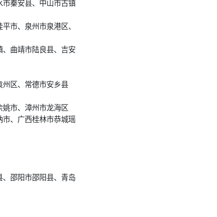
水市秦安县、中山市古镇
桂平市、泉州市泉港区、
镇、曲靖市陆良县、吉安
袁州区、常德市安乡县
余姚市、漳州市龙海区
纳市、广西桂林市恭城瑶
县、邵阳市邵阳县、青岛