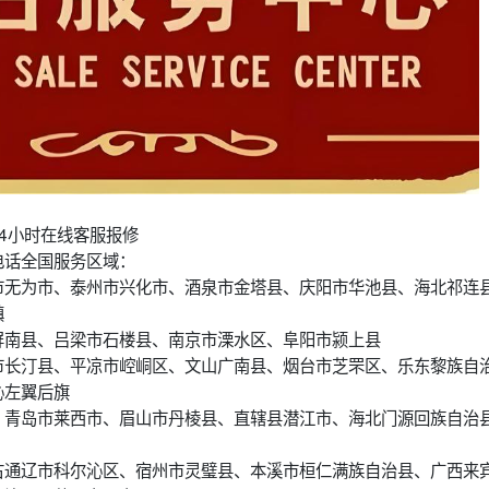
4小时在线客服报修
电话全国服务区域：
市无为市、泰州市兴化市、酒泉市金塔县、庆阳市华池县、海北祁连
镇
屏南县、吕梁市石楼县、南京市溧水区、阜阳市颍上县
市长汀县、平凉市崆峒区、文山广南县、烟台市芝罘区、乐东黎族自
沁左翼后旗
、青岛市莱西市、眉山市丹棱县、直辖县潜江市、海北门源回族自治
古通辽市科尔沁区、宿州市灵璧县、本溪市桓仁满族自治县、广西来