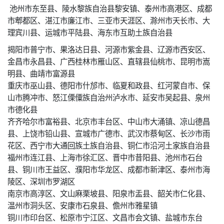
池州市东至县、陵水黎族自治县黎安镇、泰州市高港区、成都
市郫都区、湛江市廉江市、三亚市天涯区、滁州市天长市、大
理宾川县、运城市平陆县、海东市互助土族自治县
揭阳市普宁市、果洛达日县、河源市紫金县、辽源市西安区、
金昌市永昌县、广西桂林市雁山区、直辖县仙桃市、昆明市嵩
明县、曲靖市富源县
重庆市巫山县、德阳市什邡市、临夏和政县、红河蒙自市、保
山市腾冲市、怒江傈僳族自治州泸水市、延安市吴起县、泉州
市德化县
齐齐哈尔市富裕县、北京市丰台区、中山市大涌镇、凉山德昌
县、上饶市铅山县、宣城市广德市、武汉市蔡甸区、长沙市雨
花区、西宁市大通回族土族自治县、铜仁市沿河土家族自治县
福州市连江县、上海市徐汇区、晋中市昔阳县、池州市石台
县、铜川市王益区、濮阳市华龙区、成都市新津区、泰州市海
陵区、深圳市罗湖区
南京市高淳区、文山麻栗坡县、阳泉市盂县、韶关市仁化县、
温州市洞头区、安康市石泉县、儋州市雅星镇
铜川市印台区、松原市宁江区、文昌市会文镇、盐城市东台