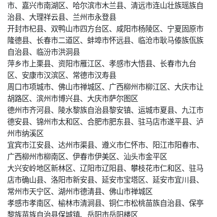
市、嘉兴市南湖区、哈尔滨市木兰县、清远市连山壮族瑶族自
治县、大理祥云县、兰州市永登县
开封市杞县、双鸭山市四方台区、咸阳市杨陵区、宁夏固原市
隆德县、长春市二道区、蚌埠市怀远县、临沧市耿马傣族佤族
自治县、临汾市洪洞县
萍乡市上栗县、资阳市雁江区、孝感市大悟县、长春市九台
区、安康市汉滨区、常德市汉寿县
周口市项城市、佛山市禅城区、广西柳州市柳江区、大庆市让
胡路区、滨州市博兴县、大庆市萨尔图区
德州市齐河县、陵水黎族自治县黎安镇、运城市夏县、九江市
德安县、锦州市太和区、合肥市肥东县、驻马店市遂平县、泸
州市纳溪区
宜宾市江安县、达州市渠县、遵义市仁怀市、阳江市阳春市、
广西柳州市柳南区、伊春市伊美区、汕头市金平区
大兴安岭地区新林区、辽阳市辽阳县、攀枝花市仁和区、驻马
店市确山县、洛阳市新安县、延安市宝塔区、延安市宜川县、
常州市天宁区、湖州市德清县、佛山市禅城区
孝感市孝南区、榆林市清涧县、铜仁市松桃苗族自治县、保亭
黎族苗族自治县保城镇、岳阳市岳阳楼区