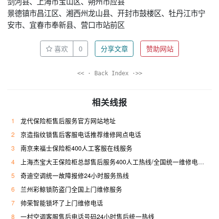
剑河县、上海市宝山区、朔州市应县
景德镇市昌江区、湘西州龙山县、开封市鼓楼区、牡丹江市宁
安市、宜春市奉新县、营口市站前区
喜欢
0
分享文章
赞助网站
<< · Back Index ·>>
相关线报
1
龙代保险柜售后服务官方网站地址
2
京造指纹锁售后客服电话推荐维修网点电话
3
南京来福士保险柜400人工客服在线服务
4
上海杰宝大王保险柜总部售后服务400人工热线/全国统一维修电话是多少
5
奇迪空调统一故障报修24小时服务热线
6
兰州彩鲸锁防盗门全国上门维修服务
7
帅荣智能锁坏了上门维修电话
8
一村空调客服售后电话号码24小时售后统一热线