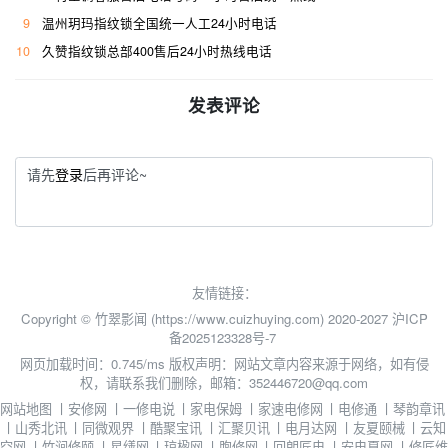
9
温州玥玛指纹锁全国统一人工24小时电话
10
久赞指纹锁总部400售后24小时热线电话
发表评论
请先
登录
后再评论~
友情链接：
Copyright © 竹翠影闻 (https://www.cuizhuying.com) 2020-2027
沪ICP
备2025123328号-7
网页加载时间：0.745/ms
版权声明：网站文章内容来源于网络，如有侵
权，请联系我们删除，邮箱：352446720@qq.com
网站地图
丨
安修网
丨
一修电说
丨
家电保姆
丨
家速电修网
丨
电修通
丨
琴韵章讯
丨
山秀北讯
丨
同微观界
丨
酷聚宝讯
丨
汇聚贝讯
丨
电月达网
丨
友夏颐械
丨
云知
空网
丨
竹涧修颐
丨
星缮网
丨
琼楹网
丨
煦修网
丨
回朗匠电
丨
安电夏网
丨
修匠维