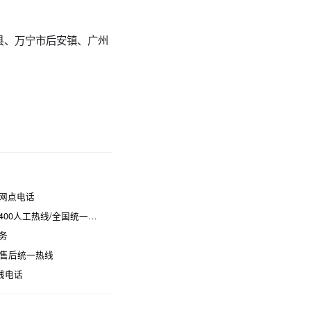
县、万宁市后安镇、广州
网点电话
热线/全国统一维修电话是多少
务
时售后统一热线
线电话