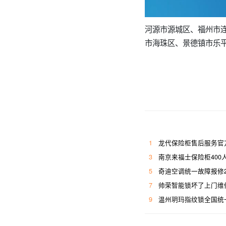
河源市源城区、福州市
市海珠区、景德镇市乐
1
龙代保险柜售后服务官
3
南京来福士保险柜400
5
奇迪空调统一故障报修
7
帅荣智能锁坏了上门维
9
温州玥玛指纹锁全国统