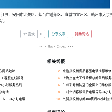
连江县、安阳市北关区、烟台市蓬莱区、宣城市宣州区、赣州市大余
平市
喜欢
0
分享文章
赞助网站
<< · Back Index ·>>
相关线报
方网站地址
2
京造指纹锁售后客服电话推荐维修
人工客服在线服务
4
上海杰宝大王保险柜总部售后服务400人工
24小时服务热线
6
兰州彩鲸锁防盗门全国上门维修服
修电话
8
一村空调客服售后电话号码24小
一人工24小时电话
10
久赞指纹锁总部400售后24小时热