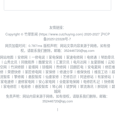
友情链接：
Copyright © 竹翠影闻 (https://www.cuizhuying.com) 2020-2027
沪ICP
备2025123328号-7
网页加载时间：0.787/ms
版权声明：网站文章内容来源于网络，如有侵
权，请联系我们删除，邮箱：352446720@qq.com
网站地图
丨
安修网
丨
一修电说
丨
家电保姆
丨
家速电修网
丨
电修通
丨
琴韵章讯
丨
山秀北讯
丨
同微观界
丨
酷聚宝讯
丨
汇聚贝讯
丨
电月达网
丨
友夏颐械
丨
云知
空网
丨
竹涧修颐
丨
星缮网
丨
琼楹网
丨
煦修网
丨
回朗匠电
丨
安电夏网
丨
修匠维
修
丨
荣德快修
丨
家匠修电网
丨
家保修
丨
修通分享
丨
维保快线
丨
维技工坊
丨
超
流智库
丨
擎修阁
丨
悬胶智库
丨
仙娄家修
丨
艺修百识
丨
阿途修站
丨
有家修站
丨
家电速修
丨
速修家电网
丨
安心家电网
丨
全能家电保姆
丨
电修匠札记
丨
快修阁
丨
家电修匠
丨
电易修
丨
悬胶智库
丨
琴心网
丨
琥梦网
丨
翠流逸讯
丨
醉琼网
丨
碧
城网
免责声明：网站内容来源于网络，如有侵权，请联系我们删除，邮箱：
352446720@qq.com
丨