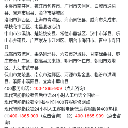
本溪市南芬区、镇江市句容市、广州市天河区、白城市通榆
县、宝鸡市眉县、金华市婺城区
洛阳市涧西区、上海市青浦区、海南同德县、威海市荣成市、
攀枝花市西区、屯昌县坡心镇
中山市沙溪镇、楚雄姚安县、常德市鼎城区、汉中市洋县、乐
山市井研县、广西崇左市江州区、烟台市海阳市、晋中市寿阳
县
成都市双流区、果洛班玛县、六安市舒城县、甘南碌曲县、枣
庄市台儿庄区、临高县加来镇、朔州市怀仁市、朝阳市双塔
区、九江市武宁县
保山市龙陵县、南京市建邺区、河源市紫金县、临汾市洪洞
县、濮阳市濮阳县、宜宾市屏山县
400服务电话：
400-1865-909
（点击咨询）
现代智能指纹锁售后电话24小时人工电话全国统一
现代智能指纹锁全国24小时400客服维修网点
现代智能指纹锁24小时人工客服电话/售后客服服务400热线：
(1)
400-1865-909
（点击咨询）（2）
400-1865-909
（点击咨
询）