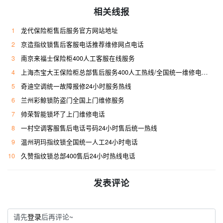
相关线报
1
龙代保险柜售后服务官方网站地址
2
京造指纹锁售后客服电话推荐维修网点电话
3
南京来福士保险柜400人工客服在线服务
4
上海杰宝大王保险柜总部售后服务400人工热线/全国统一维修电话是多少
5
奇迪空调统一故障报修24小时服务热线
6
兰州彩鲸锁防盗门全国上门维修服务
7
帅荣智能锁坏了上门维修电话
8
一村空调客服售后电话号码24小时售后统一热线
9
温州玥玛指纹锁全国统一人工24小时电话
10
久赞指纹锁总部400售后24小时热线电话
发表评论
请先
登录
后再评论~