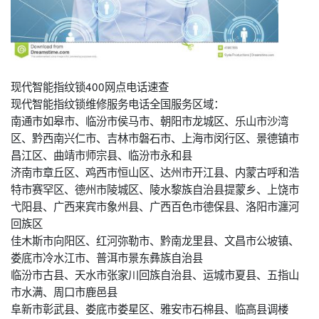
现代智能指纹锁400网点电话速查
现代智能指纹锁维修服务电话全国服务区域：
南通市如皋市、临汾市侯马市、朝阳市龙城区、乐山市沙湾
区、黔西南兴仁市、吉林市磐石市、上海市闵行区、景德镇市
昌江区、曲靖市师宗县、临汾市永和县
济南市章丘区、鸡西市恒山区、达州市开江县、内蒙古呼和浩
特市赛罕区、德州市陵城区、陵水黎族自治县提蒙乡、上饶市
弋阳县、广西来宾市象州县、广西百色市德保县、洛阳市瀍河
回族区
佳木斯市向阳区、红河弥勒市、黔南龙里县、文昌市公坡镇、
娄底市冷水江市、普洱市景东彝族自治县
临汾市古县、天水市张家川回族自治县、运城市夏县、五指山
市水满、周口市鹿邑县
阜新市彰武县、娄底市娄星区、雅安市石棉县、临高县调楼