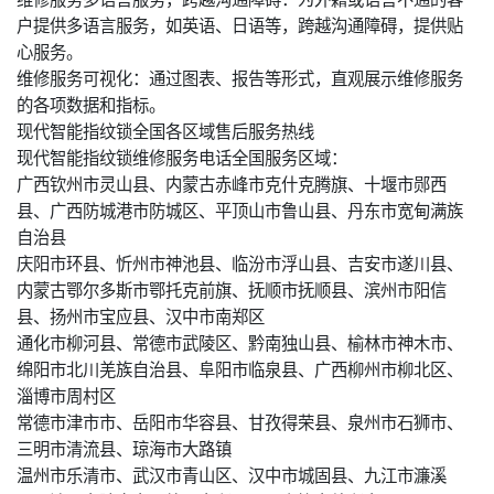
户提供多语言服务，如英语、日语等，跨越沟通障碍，提供贴
心服务。
维修服务可视化：通过图表、报告等形式，直观展示维修服务
的各项数据和指标。
现代智能指纹锁全国各区域售后服务热线
现代智能指纹锁维修服务电话全国服务区域：
广西钦州市灵山县、内蒙古赤峰市克什克腾旗、十堰市郧西
县、广西防城港市防城区、平顶山市鲁山县、丹东市宽甸满族
自治县
庆阳市环县、忻州市神池县、临汾市浮山县、吉安市遂川县、
内蒙古鄂尔多斯市鄂托克前旗、抚顺市抚顺县、滨州市阳信
县、扬州市宝应县、汉中市南郑区
通化市柳河县、常德市武陵区、黔南独山县、榆林市神木市、
绵阳市北川羌族自治县、阜阳市临泉县、广西柳州市柳北区、
淄博市周村区
常德市津市市、岳阳市华容县、甘孜得荣县、泉州市石狮市、
三明市清流县、琼海市大路镇
温州市乐清市、武汉市青山区、汉中市城固县、九江市濂溪