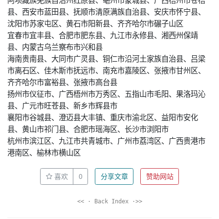
县、西安市蓝田县、抚顺市清原满族自治县、安庆市怀宁县、
沈阳市苏家屯区、黄石市阳新县、齐齐哈尔市碾子山区
宜春市宜丰县、合肥市肥东县、九江市永修县、湘西州保靖
县、内蒙古乌兰察布市兴和县
海南贵南县、大同市广灵县、铜仁市沿河土家族自治县、吕梁
市离石区、佳木斯市抚远市、南充市嘉陵区、张掖市甘州区、
齐齐哈尔市富裕县、张掖市高台县
扬州市仪征市、广西梧州市万秀区、五指山市毛阳、果洛玛沁
县、广元市旺苍县、新乡市辉县市
襄阳市谷城县、澄迈县大丰镇、重庆市渝北区、益阳市安化
县、黄山市祁门县、合肥市瑶海区、长沙市浏阳市
杭州市滨江区、九江市共青城市、广州市荔湾区、广西贵港市
港南区、榆林市横山区
喜欢
0
分享文章
赞助网站
<< · Back Index ·>>