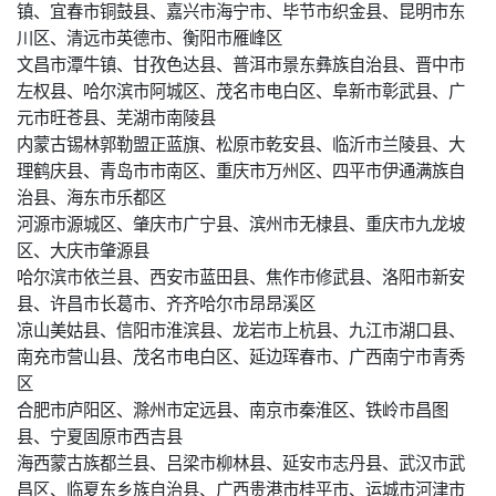
镇、宜春市铜鼓县、嘉兴市海宁市、毕节市织金县、昆明市东
川区、清远市英德市、衡阳市雁峰区
文昌市潭牛镇、甘孜色达县、普洱市景东彝族自治县、晋中市
左权县、哈尔滨市阿城区、茂名市电白区、阜新市彰武县、广
元市旺苍县、芜湖市南陵县
内蒙古锡林郭勒盟正蓝旗、松原市乾安县、临沂市兰陵县、大
理鹤庆县、青岛市市南区、重庆市万州区、四平市伊通满族自
治县、海东市乐都区
河源市源城区、肇庆市广宁县、滨州市无棣县、重庆市九龙坡
区、大庆市肇源县
哈尔滨市依兰县、西安市蓝田县、焦作市修武县、洛阳市新安
县、许昌市长葛市、齐齐哈尔市昂昂溪区
凉山美姑县、信阳市淮滨县、龙岩市上杭县、九江市湖口县、
南充市营山县、茂名市电白区、延边珲春市、广西南宁市青秀
区
合肥市庐阳区、滁州市定远县、南京市秦淮区、铁岭市昌图
县、宁夏固原市西吉县
海西蒙古族都兰县、吕梁市柳林县、延安市志丹县、武汉市武
昌区、临夏东乡族自治县、广西贵港市桂平市、运城市河津市