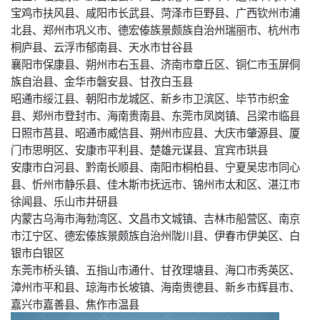
宝鸡市扶风县、咸阳市长武县、菏泽市巨野县、广西钦州市浦
北县、郑州市巩义市、德宏傣族景颇族自治州瑞丽市、杭州市
桐庐县、云浮市郁南县、天水市甘谷县
襄阳市保康县、朔州市右玉县、济南市章丘区、铜仁市玉屏侗
族自治县、金华市磐安县、甘孜白玉县
昭通市绥江县、朝阳市龙城区、新乡市卫滨区、毕节市织金
县、郑州市登封市、海南贵南县、东莞市凤岗镇、吕梁市临县
日照市莒县、昭通市威信县、朔州市应县、大庆市肇源县、厦
门市思明区、安康市平利县、楚雄元谋县、宜宾市珙县
安康市白河县、黔南长顺县、南阳市桐柏县、宁夏吴忠市同心
县、忻州市静乐县、佳木斯市抚远市、锦州市太和区、湛江市
徐闻县、乐山市井研县
内蒙古乌海市海勃湾区、文昌市文城镇、吉林市船营区、南京
市江宁区、德宏傣族景颇族自治州陇川县、伊春市伊美区、白
银市白银区
东莞市桥头镇、五指山市通什、甘孜理塘县、海口市秀英区、
漳州市平和县、琼海市长坡镇、海南贵德县、新乡市辉县市、
嘉兴市嘉善县、焦作市温县