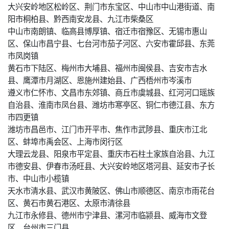
大兴安岭地区松岭区、荆门市东宝区、中山市中山港街道、南
阳市桐柏县、黔西南安龙县、九江市柴桑区
中山市南朗镇、临高县博厚镇、宿迁市宿豫区、无锡市惠山
区、保山市昌宁县、七台河市茄子河区、六安市霍邱县、东莞
市凤岗镇
黄石市下陆区、梅州市大埔县、福州市闽侯县、吉安市吉水
县、鹰潭市月湖区、恩施州建始县、广西梧州市岑溪市
遵义市仁怀市、文昌市东郊镇、商丘市虞城县、红河河口瑶族
自治县、淮南市凤台县、潍坊市寒亭区、铜仁市德江县、东方
市四更镇
潍坊市昌邑市、江门市开平市、焦作市武陟县、重庆市江北
区、蚌埠市禹会区、上海市闵行区
大理云龙县、阳泉市平定县、重庆市石柱土家族自治县、九江
市德安县、伊春市汤旺县、大兴安岭地区塔河县、延安市子长
市、中山市小榄镇
天水市清水县、武汉市黄陂区、佛山市顺德区、南京市雨花台
区、黄石市黄石港区、太原市清徐县
九江市永修县、德州市宁津县、漯河市临颍县、威海市文登
区、台州市三门县