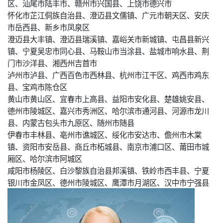
区、汕尾市陆丰市、赣州市兴国县、上饶市德兴市
怀化市芷江侗族自治县、澄迈县文儒镇、广元市朝天区、安庆
市岳西县、新乡市凤泉区
澄迈县大丰镇、澄迈县瑞溪镇、嘉峪关市新城镇、屯昌县新兴
镇、宁夏吴忠市同心县、马鞍山市当涂县、盐城市响水县、荆
门市沙洋县、湘西州吉首市
泸州市泸县、广西百色市西林县、杭州市江干区、鸡西市鸡东
县、宝鸡市陈仓区
黄山市黄山区、宜春市上高县、益阳市安化县、楚雄姚安县、
德州市陵城区、嘉兴市秀洲区、哈尔滨市通河县、河源市龙川
县、内蒙古包头市九原区、随州市随县
伊春市丰林县、亳州市谯城区、绥化市安达市、儋州市木棠
镇、资阳市安岳县、商丘市柘城县、南京市浦口区、莆田市城
厢区、哈尔滨市阿城区
咸阳市杨陵区、白沙黎族自治县邦溪镇、铁岭市西丰县、宁夏
银川市金凤区、德州市陵城区、鹰潭市月湖区、汉中市宁强县