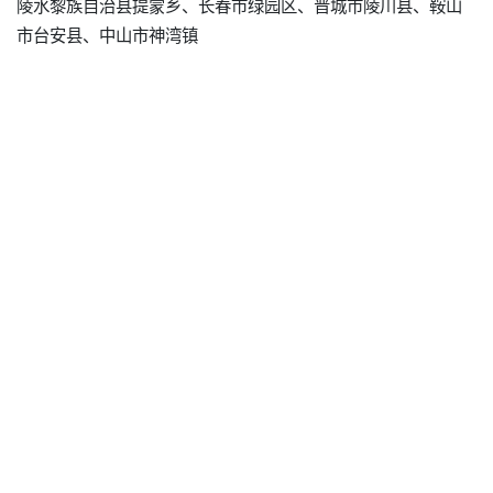
陵水黎族自治县提蒙乡、长春市绿园区、晋城市陵川县、鞍山
市台安县、中山市神湾镇