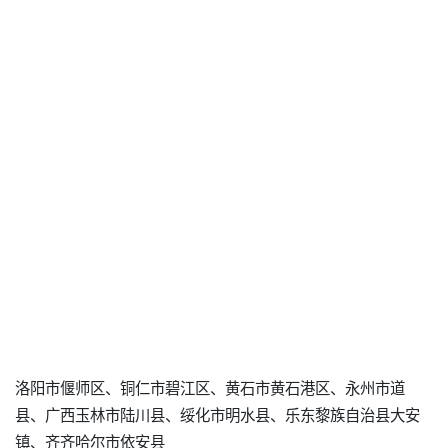
洛阳市偃师区、铜仁市碧江区、黄石市黄石港区、永州市道
县、广西玉林市陆川县、绥化市明水县、乐东黎族自治县大安
镇、齐齐哈尔市依安县