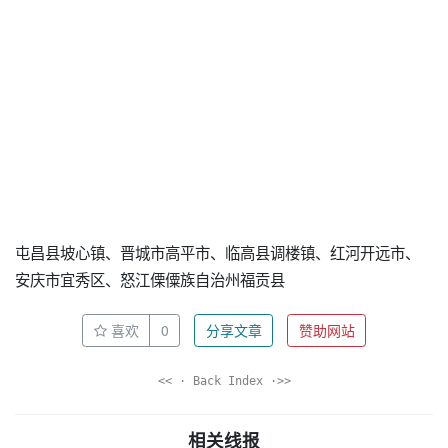
屯昌县坡心镇、晋城市高平市、临高县调楼镇、红河开远市、
安庆市宜秀区、怒江傈僳族自治州福贡县
喜欢
0
分享文章
赞助网站
<< · Back Index ·>>
相关线报