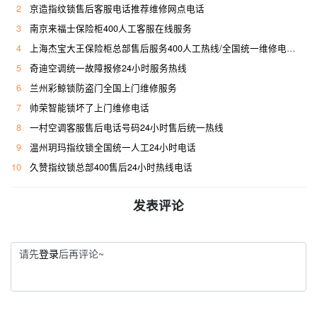
2
京造指纹锁售后客服电话推荐维修网点电话
3
南京来福士保险柜400人工客服在线服务
4
上海杰宝大王保险柜总部售后服务400人工热线/全国统一维修电话是多少
5
奇迪空调统一故障报修24小时服务热线
6
兰州彩鲸锁防盗门全国上门维修服务
7
帅荣智能锁坏了上门维修电话
8
一村空调客服售后电话号码24小时售后统一热线
9
温州玥玛指纹锁全国统一人工24小时电话
10
久赞指纹锁总部400售后24小时热线电话
发表评论
请先
登录
后再评论~