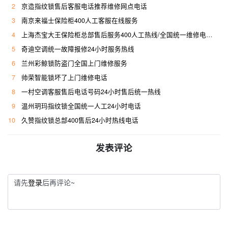
2
京造指纹锁售后客服电话推荐维修网点电话
3
南京来福士保险柜400人工客服在线服务
4
上海杰宝大王保险柜总部售后服务400人工热线/全国统一维修电话是多少
5
奇迪空调统一故障报修24小时服务热线
6
兰州彩鲸锁防盗门全国上门维修服务
7
帅荣智能锁坏了上门维修电话
8
一村空调客服售后电话号码24小时售后统一热线
9
温州玥玛指纹锁全国统一人工24小时电话
10
久赞指纹锁总部400售后24小时热线电话
发表评论
请先
登录
后再评论~