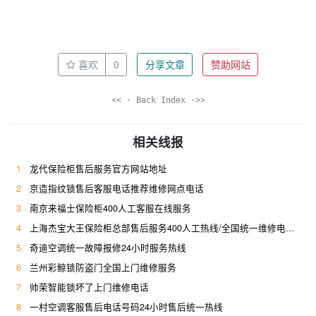
喜欢
0
分享文章
赞助网站
<< · Back Index ·>>
相关线报
1
龙代保险柜售后服务官方网站地址
2
京造指纹锁售后客服电话推荐维修网点电话
3
南京来福士保险柜400人工客服在线服务
4
上海杰宝大王保险柜总部售后服务400人工热线/全国统一维修电话是多少
5
奇迪空调统一故障报修24小时服务热线
6
兰州彩鲸锁防盗门全国上门维修服务
7
帅荣智能锁坏了上门维修电话
8
一村空调客服售后电话号码24小时售后统一热线