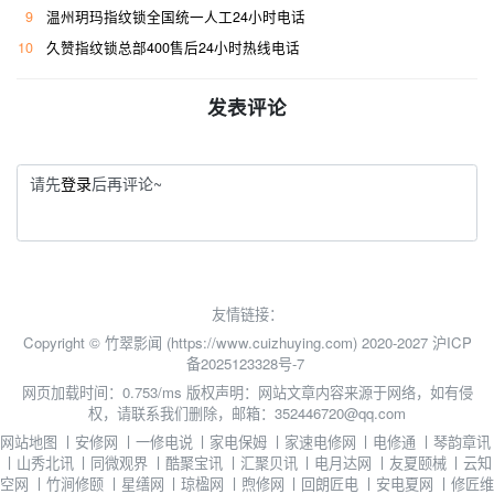
9
温州玥玛指纹锁全国统一人工24小时电话
10
久赞指纹锁总部400售后24小时热线电话
发表评论
请先
登录
后再评论~
友情链接：
Copyright © 竹翠影闻 (https://www.cuizhuying.com) 2020-2027
沪ICP
备2025123328号-7
网页加载时间：0.753/ms
版权声明：网站文章内容来源于网络，如有侵
权，请联系我们删除，邮箱：352446720@qq.com
网站地图
丨
安修网
丨
一修电说
丨
家电保姆
丨
家速电修网
丨
电修通
丨
琴韵章讯
丨
山秀北讯
丨
同微观界
丨
酷聚宝讯
丨
汇聚贝讯
丨
电月达网
丨
友夏颐械
丨
云知
空网
丨
竹涧修颐
丨
星缮网
丨
琼楹网
丨
煦修网
丨
回朗匠电
丨
安电夏网
丨
修匠维