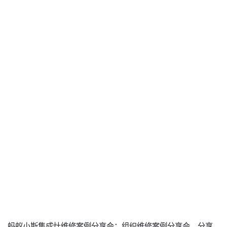
蚂蚁小斯集成灶维修案例分享会：组织维修案例分享会，分享