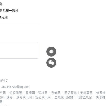
务
时售后统一热线
线电话
8号-7
46720@qq.com
空网
丨
竹涧修颐
丨
星缮网
丨
琼楹网
丨
煦修网
丨
回朗匠电
丨
安电夏网
丨
修匠维
丨
家电速修
丨
速修家电网
丨
安心家电网
丨
全能家电保姆
丨
电修匠札记
丨
快修阁
网