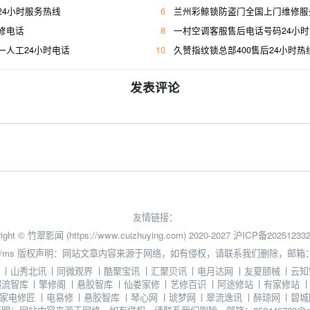
24小时服务热线
6
兰州彩鲸锁防盗门全国上门维修服
修电话
8
一村空调客服售后电话号码24小
一人工24小时电话
10
久赞指纹锁总部400售后24小时热
发表评论
友情链接：
ight © 竹翠影闻 (https://www.cuizhuying.com) 2020-2027
沪ICP备202512332
/ms
版权声明：网站文章内容来源于网络，如有侵权，请联系我们删除，邮箱：3524
丨
山秀北讯
丨
同微观界
丨
酷聚宝讯
丨
汇聚贝讯
丨
电月达网
丨
友夏颐械
丨
云知
超流智库
丨
擎修阁
丨
悬胶智库
丨
仙娄家修
丨
艺修百识
丨
阿途修站
丨
有家修站
家电修匠
丨
电易修
丨
悬胶智库
丨
琴心网
丨
琥梦网
丨
翠流逸讯
丨
醉琼网
丨
碧城