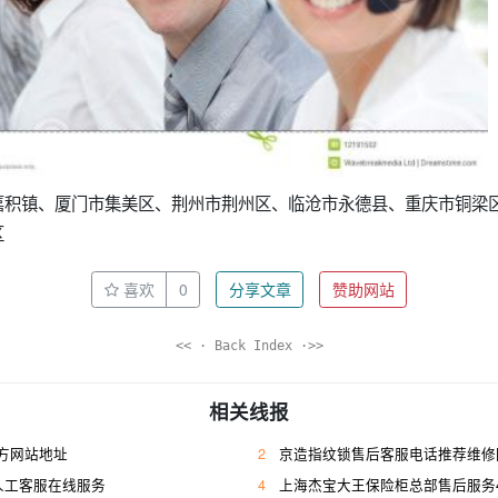
嘉积镇、厦门市集美区、荆州市荆州区、临沧市永德县、重庆市铜梁
区
喜欢
0
分享文章
赞助网站
<< · Back Index ·>>
相关线报
方网站地址
2
京造指纹锁售后客服电话推荐维修
人工客服在线服务
4
上海杰宝大王保险柜总部售后服务400人工