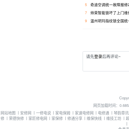
5
奇迪空调统一故障报修
7
帅荣智能锁坏了上门维
9
温州玥玛指纹锁全国统
请先
登录
后再评论~
Copyr
网页加载时间：0.685
网站地图
丨
安修网
丨
一修电说
丨
家电保姆
丨
家速电修网
丨
电修通
丨
琴韵章讯
修
丨
荣德快修
丨
家匠修电网
丨
家保修
丨
修通分享
丨
维保快线
丨
维技工坊
丨
丨