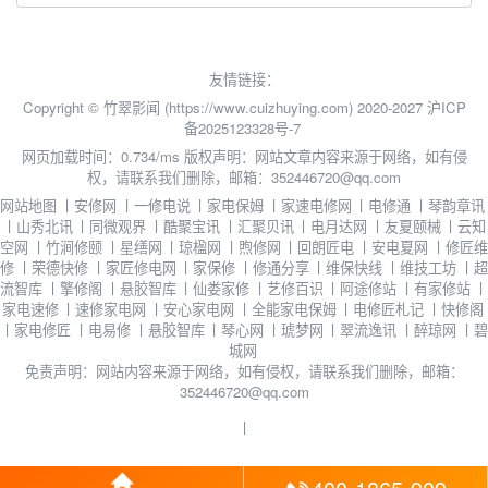
友情链接：
Copyright © 竹翠影闻 (https://www.cuizhuying.com) 2020-2027
沪ICP
备2025123328号-7
网页加载时间：0.734/ms
版权声明：网站文章内容来源于网络，如有侵
权，请联系我们删除，邮箱：352446720@qq.com
网站地图
丨
安修网
丨
一修电说
丨
家电保姆
丨
家速电修网
丨
电修通
丨
琴韵章讯
丨
山秀北讯
丨
同微观界
丨
酷聚宝讯
丨
汇聚贝讯
丨
电月达网
丨
友夏颐械
丨
云知
空网
丨
竹涧修颐
丨
星缮网
丨
琼楹网
丨
煦修网
丨
回朗匠电
丨
安电夏网
丨
修匠维
修
丨
荣德快修
丨
家匠修电网
丨
家保修
丨
修通分享
丨
维保快线
丨
维技工坊
丨
超
流智库
丨
擎修阁
丨
悬胶智库
丨
仙娄家修
丨
艺修百识
丨
阿途修站
丨
有家修站
丨
家电速修
丨
速修家电网
丨
安心家电网
丨
全能家电保姆
丨
电修匠札记
丨
快修阁
丨
家电修匠
丨
电易修
丨
悬胶智库
丨
琴心网
丨
琥梦网
丨
翠流逸讯
丨
醉琼网
丨
碧
城网
免责声明：网站内容来源于网络，如有侵权，请联系我们删除，邮箱：
352446720@qq.com
丨