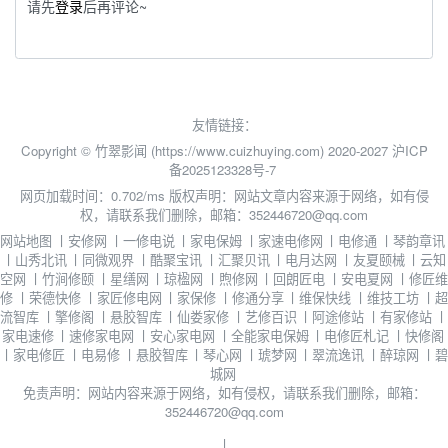
请先
登录
后再评论~
友情链接：
Copyright © 竹翠影闻 (https://www.cuizhuying.com) 2020-2027
沪ICP
备2025123328号-7
网页加载时间：0.702/ms
版权声明：网站文章内容来源于网络，如有侵
权，请联系我们删除，邮箱：352446720@qq.com
网站地图
丨
安修网
丨
一修电说
丨
家电保姆
丨
家速电修网
丨
电修通
丨
琴韵章讯
丨
山秀北讯
丨
同微观界
丨
酷聚宝讯
丨
汇聚贝讯
丨
电月达网
丨
友夏颐械
丨
云知
空网
丨
竹涧修颐
丨
星缮网
丨
琼楹网
丨
煦修网
丨
回朗匠电
丨
安电夏网
丨
修匠维
修
丨
荣德快修
丨
家匠修电网
丨
家保修
丨
修通分享
丨
维保快线
丨
维技工坊
丨
超
流智库
丨
擎修阁
丨
悬胶智库
丨
仙娄家修
丨
艺修百识
丨
阿途修站
丨
有家修站
丨
家电速修
丨
速修家电网
丨
安心家电网
丨
全能家电保姆
丨
电修匠札记
丨
快修阁
丨
家电修匠
丨
电易修
丨
悬胶智库
丨
琴心网
丨
琥梦网
丨
翠流逸讯
丨
醉琼网
丨
碧
城网
免责声明：网站内容来源于网络，如有侵权，请联系我们删除，邮箱：
352446720@qq.com
丨