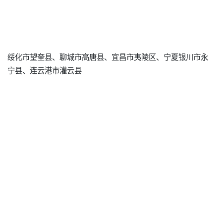
绥化市望奎县、聊城市高唐县、宜昌市夷陵区、宁夏银川市永
宁县、连云港市灌云县