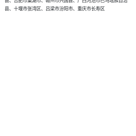
县、合肥市巢湖市、赣州市兴国县、广西河池市巴马瑶族自治
县、十堰市张湾区、吕梁市汾阳市、重庆市长寿区