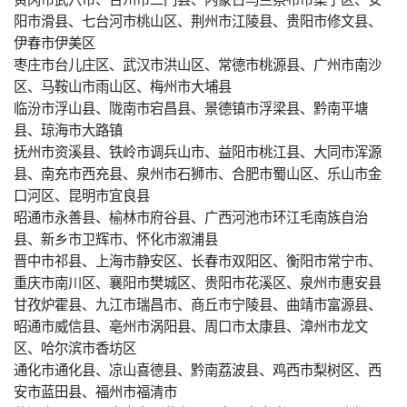
阳市滑县、七台河市桃山区、荆州市江陵县、贵阳市修文县、
伊春市伊美区
枣庄市台儿庄区、武汉市洪山区、常德市桃源县、广州市南沙
区、马鞍山市雨山区、梅州市大埔县
临汾市浮山县、陇南市宕昌县、景德镇市浮梁县、黔南平塘
县、琼海市大路镇
抚州市资溪县、铁岭市调兵山市、益阳市桃江县、大同市浑源
县、南充市西充县、泉州市石狮市、合肥市蜀山区、乐山市金
口河区、昆明市宜良县
昭通市永善县、榆林市府谷县、广西河池市环江毛南族自治
县、新乡市卫辉市、怀化市溆浦县
晋中市祁县、上海市静安区、长春市双阳区、衡阳市常宁市、
重庆市南川区、襄阳市樊城区、贵阳市花溪区、泉州市惠安县
甘孜炉霍县、九江市瑞昌市、商丘市宁陵县、曲靖市富源县、
昭通市威信县、亳州市涡阳县、周口市太康县、漳州市龙文
区、哈尔滨市香坊区
通化市通化县、凉山喜德县、黔南荔波县、鸡西市梨树区、西
安市蓝田县、福州市福清市