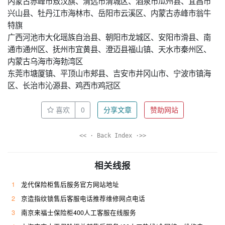
内蒙古赤峰市敖汉旗、清远市清城区、酒泉市瓜州县、宜昌市
兴山县、牡丹江市海林市、岳阳市云溪区、内蒙古赤峰市翁牛
特旗
广西河池市大化瑶族自治县、朝阳市龙城区、安阳市滑县、南
通市通州区、抚州市宜黄县、澄迈县福山镇、天水市秦州区、
内蒙古乌海市海勃湾区
东莞市塘厦镇、平顶山市郏县、吉安市井冈山市、宁波市镇海
区、长治市沁源县、鸡西市鸡冠区
喜欢
0
分享文章
赞助网站
<< · Back Index ·>>
相关线报
1
龙代保险柜售后服务官方网站地址
2
京造指纹锁售后客服电话推荐维修网点电话
3
南京来福士保险柜400人工客服在线服务