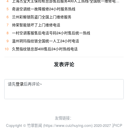
4
上海杰宝大王保险柜总部售后服务400人工热线/全国统一维修电话是多少
5
奇迪空调统一故障报修24小时服务热线
6
兰州彩鲸锁防盗门全国上门维修服务
7
帅荣智能锁坏了上门维修电话
8
一村空调客服售后电话号码24小时售后统一热线
9
温州玥玛指纹锁全国统一人工24小时电话
10
久赞指纹锁总部400售后24小时热线电话
发表评论
请先
登录
后再评论~
友情链接：
Copyright © 竹翠影闻 (https://www.cuizhuying.com) 2020-2027
沪ICP