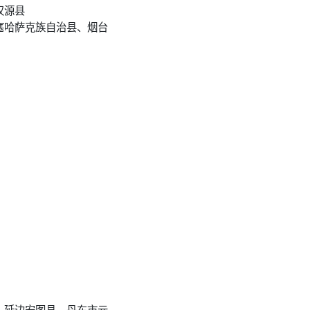
汉源县
塞哈萨克族自治县、烟台
、延边安图县、丹东市元