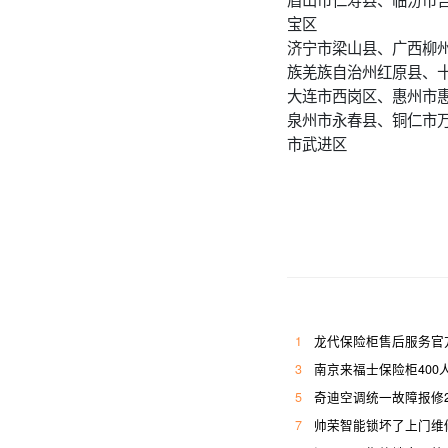
宝区
济宁市梁山县、广西柳
族羌族自治州红原县、
大连市西岗区、惠州市
泉州市永春县、铜仁市
市武进区
1
龙代保险柜售后服务官
3
南京来福士保险柜400
5
奇迪空调统一故障报修
7
帅荣智能锁坏了上门维