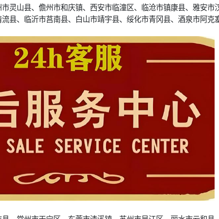
州市灵山县、儋州市和庆镇、西安市临潼区、临沧市镇康县、雅安市
清流县、临沂市莒南县、白山市靖宇县、绥化市青冈县、酒泉市阿克
吉县、常州市天宁区、东莞市清溪镇、苏州市吴江区、丽水市云和县