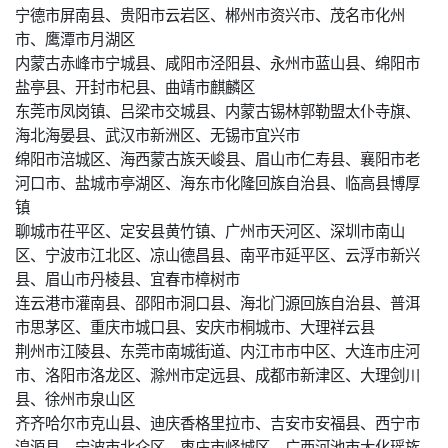
宁德市屏南县、贵阳市云岩区、郴州市资兴市、茂名市化州
市、鹰潭市月湖区
内蒙古赤峰市宁城县、咸阳市泾阳县、永州市蓝山县、绵阳市
盐亭县、开封市杞县、曲靖市麒麟区
东莞市凤岗镇、吕梁市交城县、内蒙古锡林郭勒盟太仆寺旗、
海北海晏县、武汉市新洲区、无锡市宜兴市
绵阳市涪城区、海西蒙古族天峻县、眉山市仁寿县、襄阳市老
河口市、盐城市亭湖区、海东市化隆回族自治县、临高县博厚
镇
聊城市茌平区、定安县黄竹镇、广州市天河区、深圳市南山
区、宁波市江北区、凉山德昌县、南平市延平区、云浮市新兴
县、眉山市丹棱县、宜春市樟树市
连云港市灌南县、邵阳市洞口县、海北门源回族自治县、普洱
市思茅区、重庆市城口县、安庆市桐城市、大理祥云县
荆州市江陵县、东莞市南城街道、内江市市中区、大连市庄河
市、洛阳市洛龙区、滁州市定远县、成都市新津区、大理剑川
县、徐州市泉山区
齐齐哈尔市克山县、迪庆香格里拉市、吉安市安福县、西宁市
湟源县、宁波市北仑区、枣庄市峄城区、广西河池市大化瑶族