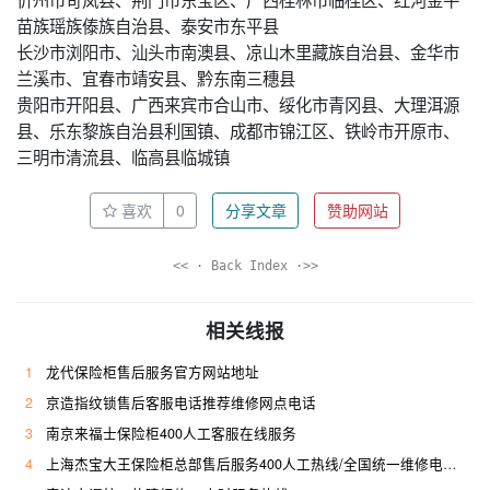
苗族瑶族傣族自治县、泰安市东平县
长沙市浏阳市、汕头市南澳县、凉山木里藏族自治县、金华市
兰溪市、宜春市靖安县、黔东南三穗县
贵阳市开阳县、广西来宾市合山市、绥化市青冈县、大理洱源
县、乐东黎族自治县利国镇、成都市锦江区、铁岭市开原市、
三明市清流县、临高县临城镇
喜欢
0
分享文章
赞助网站
<< · Back Index ·>>
相关线报
1
龙代保险柜售后服务官方网站地址
2
京造指纹锁售后客服电话推荐维修网点电话
3
南京来福士保险柜400人工客服在线服务
4
上海杰宝大王保险柜总部售后服务400人工热线/全国统一维修电话是多少