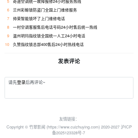
5
奇迪空调统一故障报修24小时服务热线
6
兰州彩鲸锁防盗门全国上门维修服务
7
帅荣智能锁坏了上门维修电话
8
一村空调客服售后电话号码24小时售后统一热线
9
温州玥玛指纹锁全国统一人工24小时电话
10
久赞指纹锁总部400售后24小时热线电话
发表评论
请先
登录
后再评论~
友情链接：
Copyright © 竹翠影闻 (https://www.cuizhuying.com) 2020-2027
沪ICP
备2025123328号-7