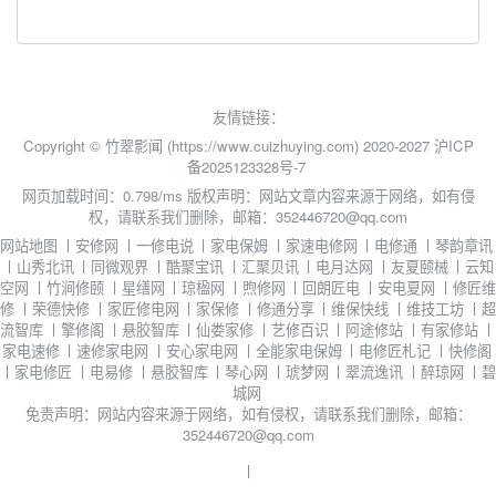
友情链接：
Copyright © 竹翠影闻 (https://www.cuizhuying.com) 2020-2027
沪ICP
备2025123328号-7
网页加载时间：0.798/ms
版权声明：网站文章内容来源于网络，如有侵
权，请联系我们删除，邮箱：352446720@qq.com
网站地图
丨
安修网
丨
一修电说
丨
家电保姆
丨
家速电修网
丨
电修通
丨
琴韵章讯
丨
山秀北讯
丨
同微观界
丨
酷聚宝讯
丨
汇聚贝讯
丨
电月达网
丨
友夏颐械
丨
云知
空网
丨
竹涧修颐
丨
星缮网
丨
琼楹网
丨
煦修网
丨
回朗匠电
丨
安电夏网
丨
修匠维
修
丨
荣德快修
丨
家匠修电网
丨
家保修
丨
修通分享
丨
维保快线
丨
维技工坊
丨
超
流智库
丨
擎修阁
丨
悬胶智库
丨
仙娄家修
丨
艺修百识
丨
阿途修站
丨
有家修站
丨
家电速修
丨
速修家电网
丨
安心家电网
丨
全能家电保姆
丨
电修匠札记
丨
快修阁
丨
家电修匠
丨
电易修
丨
悬胶智库
丨
琴心网
丨
琥梦网
丨
翠流逸讯
丨
醉琼网
丨
碧
城网
免责声明：网站内容来源于网络，如有侵权，请联系我们删除，邮箱：
352446720@qq.com
丨