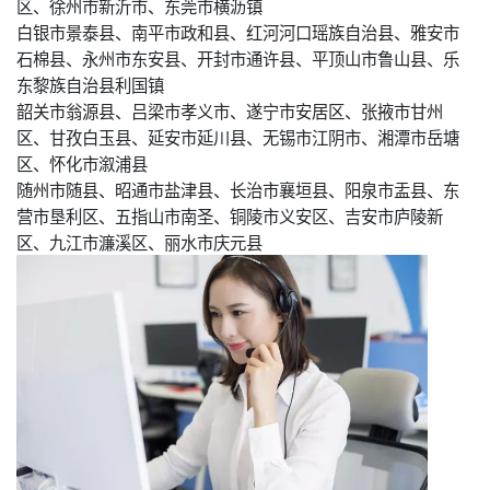
区、徐州市新沂市、东莞市横沥镇
白银市景泰县、南平市政和县、红河河口瑶族自治县、雅安市
石棉县、永州市东安县、开封市通许县、平顶山市鲁山县、乐
东黎族自治县利国镇
韶关市翁源县、吕梁市孝义市、遂宁市安居区、张掖市甘州
区、甘孜白玉县、延安市延川县、无锡市江阴市、湘潭市岳塘
区、怀化市溆浦县
随州市随县、昭通市盐津县、长治市襄垣县、阳泉市盂县、东
营市垦利区、五指山市南圣、铜陵市义安区、吉安市庐陵新
区、九江市濂溪区、丽水市庆元县