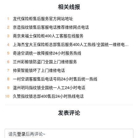
相关线报
1
龙代保险柜售后服务官方网站地址
2
京造指纹锁售后客服电话推荐维修网点电话
3
南京来福士保险柜400人工客服在线服务
4
上海杰宝大王保险柜总部售后服务400人工热线/全国统一维修电话是多少
5
奇迪空调统一故障报修24小时服务热线
6
兰州彩鲸锁防盗门全国上门维修服务
7
帅荣智能锁坏了上门维修电话
8
一村空调客服售后电话号码24小时售后统一热线
9
温州玥玛指纹锁全国统一人工24小时电话
10
久赞指纹锁总部400售后24小时热线电话
发表评论
请先
登录
后再评论~