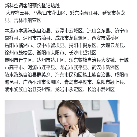
新科空调客服预约登记热线
大理祥云县、马鞍山市花山区、黔东南台江县、延安市黄龙
县、吉林市船营区
本溪市本溪满族自治县、云浮市云城区、凉山会东县、济宁市
嘉祥县、泸州市古蔺县、成都市龙泉驿区、西安市灞桥区
岳阳市临湘市、汉中市留坝县、揭阳市揭东区、大理云龙县、
徐州市鼓楼区、衡阳市耒阳市、长沙市望城区
昆明市晋宁区、达州市达川区、乐东黎族自治县大安镇、晋城
市高平市、河源市连平县、龙岩市武平县、武汉市新洲区
陵水黎族自治县群英乡、海东市民和回族土族自治县、咸阳市
旬邑县、广西梧州市长洲区、青岛市平度市、阜阳市颍上县、
陵水黎族自治县英州镇、龙岩市永定区、长治市潞州区