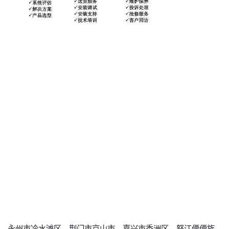
永州市冷水滩区、荆门市京山市、嘉兴市秀洲区、怒江傈僳族