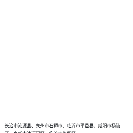
长治市沁源县、泉州市石狮市、临沂市平邑县、咸阳市杨陵