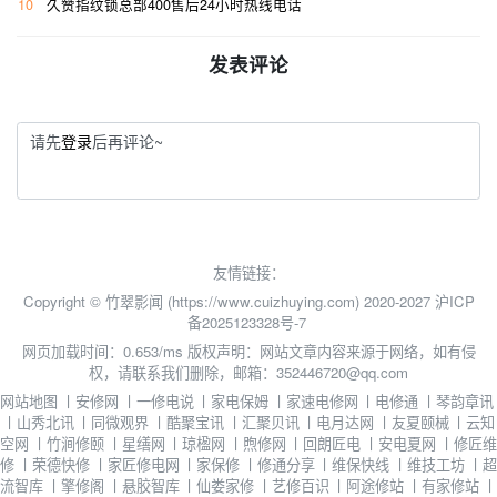
10
久赞指纹锁总部400售后24小时热线电话
发表评论
请先
登录
后再评论~
友情链接：
Copyright © 竹翠影闻 (https://www.cuizhuying.com) 2020-2027
沪ICP
备2025123328号-7
网页加载时间：0.653/ms
版权声明：网站文章内容来源于网络，如有侵
权，请联系我们删除，邮箱：352446720@qq.com
网站地图
丨
安修网
丨
一修电说
丨
家电保姆
丨
家速电修网
丨
电修通
丨
琴韵章讯
丨
山秀北讯
丨
同微观界
丨
酷聚宝讯
丨
汇聚贝讯
丨
电月达网
丨
友夏颐械
丨
云知
空网
丨
竹涧修颐
丨
星缮网
丨
琼楹网
丨
煦修网
丨
回朗匠电
丨
安电夏网
丨
修匠维
修
丨
荣德快修
丨
家匠修电网
丨
家保修
丨
修通分享
丨
维保快线
丨
维技工坊
丨
超
流智库
丨
擎修阁
丨
悬胶智库
丨
仙娄家修
丨
艺修百识
丨
阿途修站
丨
有家修站
丨