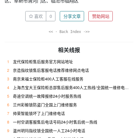
区、阜新市清河门区、临沧市临翔区
喜欢
0
分享文章
赞助网站
<< · Back Index ·>>
相关线报
1
龙代保险柜售后服务官方网站地址
2
京造指纹锁售后客服电话推荐维修网点电话
3
南京来福士保险柜400人工客服在线服务
4
上海杰宝大王保险柜总部售后服务400人工热线/全国统一维修电话是多少
5
奇迪空调统一故障报修24小时服务热线
6
兰州彩鲸锁防盗门全国上门维修服务
7
帅荣智能锁坏了上门维修电话
8
一村空调客服售后电话号码24小时售后统一热线
9
温州玥玛指纹锁全国统一人工24小时电话