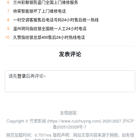
6
兰州彩鲸锁防盗门全国上门维修服务
7
帅荣智能锁坏了上门维修电话
8
一村空调客服售后电话号码24小时售后统一热线
9
温州玥玛指纹锁全国统一人工24小时电话
10
久赞指纹锁总部400售后24小时热线电话
发表评论
请先
登录
后再评论~
友情链接：
Copyright © 竹翠影闻 (https://www.cuizhuying.com) 2020-2027
沪ICP
备2025123328号-7
网页加载时间：0.757/ms
版权声明：网站文章内容来源于网络，如有侵