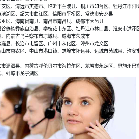
广安区、清远市英德市、临沂市兰陵县、铜川市印台区、牡丹江市阳
市滨湖区、韶关市曲江区、信阳市平桥区、常德市安乡县
东乡区、海南贵南县、南昌市南昌县、成都市大邑县
景谷傣族彝族自治县、攀枝花市东区、牡丹江市林口县、淮安市洪泽
县、内蒙古乌兰察布市凉城县、威海市荣成市
纳雍县、长治市屯留区、广州市从化区、漳州市龙文区
嘴山市惠农区、中山市港口镇、蚌埠市怀远县、运城市芮城县、淮安
义市湄潭县、内蒙古呼伦贝尔市海拉尔区、龙岩市永定区、恩施州巴
区、蚌埠市龙子湖区