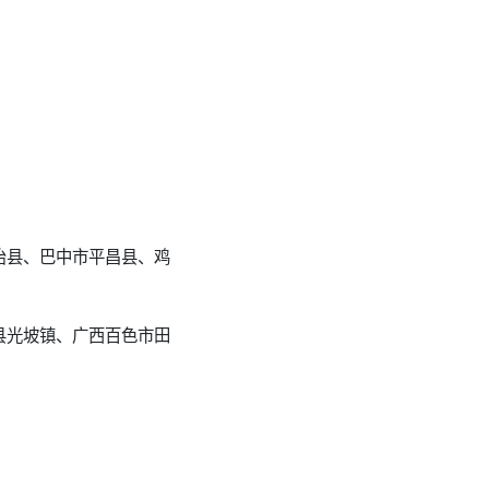
治县、巴中市平昌县、鸡
县光坡镇、广西百色市田