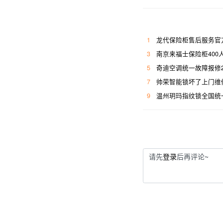
1
龙代保险柜售后服务官
3
南京来福士保险柜400
5
奇迪空调统一故障报修
7
帅荣智能锁坏了上门维
9
温州玥玛指纹锁全国统
请先
登录
后再评论~