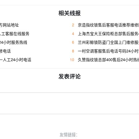
相关线报
方网站地址
2
京造指纹锁售后客服电话推荐维修
人工客服在线服务
4
上海杰宝大王保险柜总部售后服务400人工
24小时服务热线
6
兰州彩鲸锁防盗门全国上门维修服
修电话
8
一村空调客服售后电话号码24小
一人工24小时电话
10
久赞指纹锁总部400售后24小时热
发表评论
友情链接：