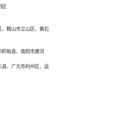
明区
区、鞍山市立山区、黄石
市盱眙县、南阳市唐河
东县、广元市利州区、运