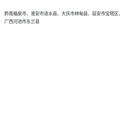
黔南福泉市、淮安市涟水县、大庆市林甸县、延安市宝塔区、
广西河池市东兰县