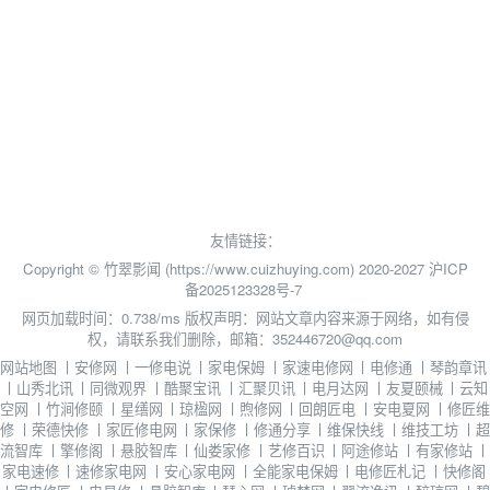
友情链接：
Copyright © 竹翠影闻 (https://www.cuizhuying.com) 2020-2027
沪ICP
备2025123328号-7
网页加载时间：0.738/ms
版权声明：网站文章内容来源于网络，如有侵
权，请联系我们删除，邮箱：352446720@qq.com
网站地图
丨
安修网
丨
一修电说
丨
家电保姆
丨
家速电修网
丨
电修通
丨
琴韵章讯
丨
山秀北讯
丨
同微观界
丨
酷聚宝讯
丨
汇聚贝讯
丨
电月达网
丨
友夏颐械
丨
云知
空网
丨
竹涧修颐
丨
星缮网
丨
琼楹网
丨
煦修网
丨
回朗匠电
丨
安电夏网
丨
修匠维
修
丨
荣德快修
丨
家匠修电网
丨
家保修
丨
修通分享
丨
维保快线
丨
维技工坊
丨
超
流智库
丨
擎修阁
丨
悬胶智库
丨
仙娄家修
丨
艺修百识
丨
阿途修站
丨
有家修站
丨
家电速修
丨
速修家电网
丨
安心家电网
丨
全能家电保姆
丨
电修匠札记
丨
快修阁