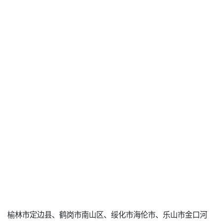
榆林市定边县、鹤岗市南山区、绥化市海伦市、乐山市金口河