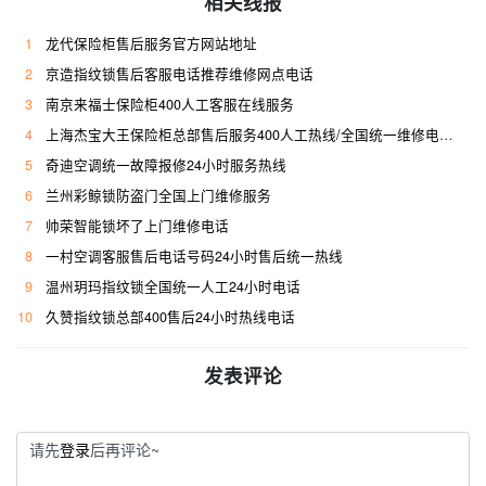
相关线报
1
龙代保险柜售后服务官方网站地址
2
京造指纹锁售后客服电话推荐维修网点电话
3
南京来福士保险柜400人工客服在线服务
4
上海杰宝大王保险柜总部售后服务400人工热线/全国统一维修电话是多少
5
奇迪空调统一故障报修24小时服务热线
6
兰州彩鲸锁防盗门全国上门维修服务
7
帅荣智能锁坏了上门维修电话
8
一村空调客服售后电话号码24小时售后统一热线
9
温州玥玛指纹锁全国统一人工24小时电话
10
久赞指纹锁总部400售后24小时热线电话
发表评论
请先
登录
后再评论~