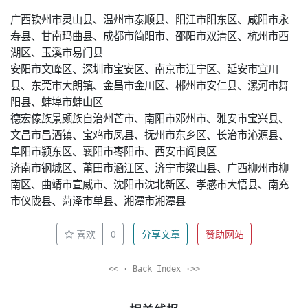
广西钦州市灵山县、温州市泰顺县、阳江市阳东区、咸阳市永
寿县、甘南玛曲县、成都市简阳市、邵阳市双清区、杭州市西
湖区、玉溪市易门县
安阳市文峰区、深圳市宝安区、南京市江宁区、延安市宜川
县、东莞市大朗镇、金昌市金川区、郴州市安仁县、漯河市舞
阳县、蚌埠市蚌山区
德宏傣族景颇族自治州芒市、南阳市邓州市、雅安市宝兴县、
文昌市昌洒镇、宝鸡市凤县、抚州市东乡区、长治市沁源县、
阜阳市颍东区、襄阳市枣阳市、西安市阎良区
济南市钢城区、莆田市涵江区、济宁市梁山县、广西柳州市柳
南区、曲靖市宣威市、沈阳市沈北新区、孝感市大悟县、南充
市仪陇县、菏泽市单县、湘潭市湘潭县
喜欢
0
分享文章
赞助网站
<< · Back Index ·>>