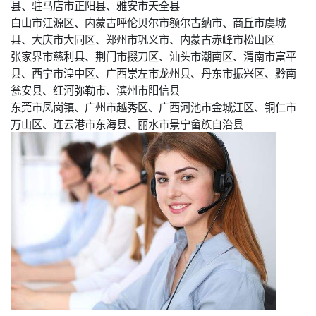
县、驻马店市正阳县、雅安市天全县
白山市江源区、内蒙古呼伦贝尔市额尔古纳市、商丘市虞城
县、大庆市大同区、郑州市巩义市、内蒙古赤峰市松山区
张家界市慈利县、荆门市掇刀区、汕头市潮南区、渭南市富平
县、西宁市湟中区、广西崇左市龙州县、丹东市振兴区、黔南
瓮安县、红河弥勒市、滨州市阳信县
东莞市凤岗镇、广州市越秀区、广西河池市金城江区、铜仁市
万山区、连云港市东海县、丽水市景宁畲族自治县