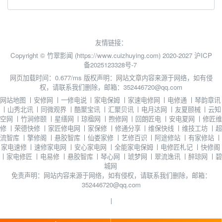
友情链接：
Copyright © 竹翠影闻 (https://www.cuizhuying.com) 2020-2027
沪ICP
备2025123328号-7
网页加载时间：0.677/ms
版权声明：网站文章内容来源于网络，如有侵
权，请联系我们删除，邮箱：352446720@qq.com
网站地图
丨
安修网
丨
一修电说
丨
家电保姆
丨
家速电修网
丨
电修通
丨
琴韵章讯
丨
山秀北讯
丨
同微观界
丨
酷聚宝讯
丨
汇聚贝讯
丨
电月达网
丨
友夏颐械
丨
云知
空网
丨
竹涧修颐
丨
星缮网
丨
琼楹网
丨
煦修网
丨
回朗匠电
丨
安电夏网
丨
修匠维
修
丨
荣德快修
丨
家匠修电网
丨
家保修
丨
修通分享
丨
维保快线
丨
维技工坊
丨
超
流智库
丨
擎修阁
丨
悬胶智库
丨
仙娄家修
丨
艺修百识
丨
阿途修站
丨
有家修站
丨
家电速修
丨
速修家电网
丨
安心家电网
丨
全能家电保姆
丨
电修匠札记
丨
快修阁
丨
家电修匠
丨
电易修
丨
悬胶智库
丨
琴心网
丨
琥梦网
丨
翠流逸讯
丨
醉琼网
丨
碧
城网
免责声明：网站内容来源于网络，如有侵权，请联系我们删除，邮箱：
352446720@qq.com
丨