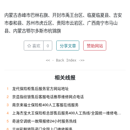
内蒙古赤峰市巴林右旗、开封市禹王台区、临夏临夏县、吉安
市泰和县、苏州市虎丘区、贵阳市云岩区、广西南宁市马山
县、内蒙古鄂尔多斯市杭锦旗
喜欢
0
分享文章
赞助网站
<< · Back Index ·>>
相关线报
1
龙代保险柜售后服务官方网站地址
2
京造指纹锁售后客服电话推荐维修网点电话
3
南京来福士保险柜400人工客服在线服务
4
上海杰宝大王保险柜总部售后服务400人工热线/全国统一维修电话是多少
5
奇迪空调统一故障报修24小时服务热线
6
兰州彩鲸锁防盗门全国上门维修服务