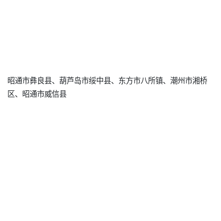
昭通市彝良县、葫芦岛市绥中县、东方市八所镇、潮州市湘桥
区、昭通市威信县