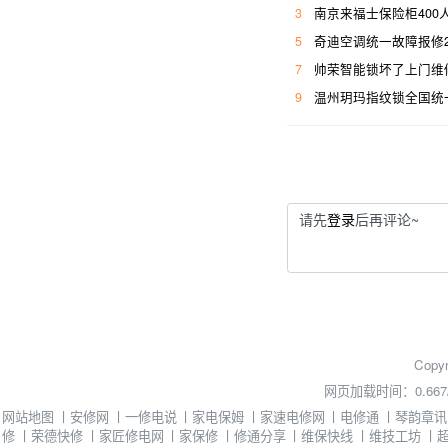
3
南京来福士保险柜400
5
奇迪空调统一故障报修
7
帅荣智能锁坏了上门维
9
温州玥玛指纹锁全国统
请先
登录
后再评论~
Copyr
网页加载时间：0.667
网站地图
丨
安修网
丨
一修电说
丨
家电保姆
丨
家速电修网
丨
电修通
丨
琴韵章讯
修
丨
荣德快修
丨
家匠修电网
丨
家保修
丨
修通分享
丨
维保快线
丨
维技工坊
丨