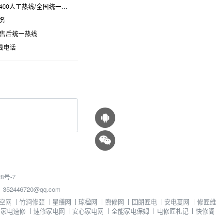
热线/全国统一维修电话是多少
务
时售后统一热线
线电话
8号-7
46720@qq.com
空网
丨
竹涧修颐
丨
星缮网
丨
琼楹网
丨
煦修网
丨
回朗匠电
丨
安电夏网
丨
修匠维
丨
家电速修
丨
速修家电网
丨
安心家电网
丨
全能家电保姆
丨
电修匠札记
丨
快修阁