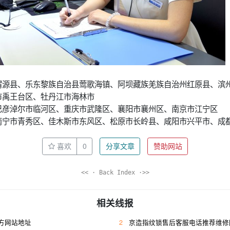
渭源县、乐东黎族自治县莺歌海镇、阿坝藏族羌族自治州红原县、滨
市禹王台区、牡丹江市海林市
巴彦淖尔市临河区、重庆市武隆区、襄阳市襄州区、南京市江宁区
南宁市青秀区、佳木斯市东风区、松原市长岭县、咸阳市兴平市、成
喜欢
0
分享文章
赞助网站
<< · Back Index ·>>
相关线报
方网站地址
2
京造指纹锁售后客服电话推荐维修