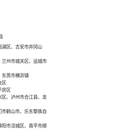
县
雨湖区、吉安市井冈山
、兰州市城关区、运城市
、东莞市横沥镇
会区
平房区
兴区、泸州市合江县、龙
门市鹤山市、乐东黎族自
绵阳市涪城区、南平市顺