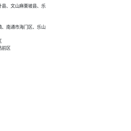
叶县、文山麻栗坡县、乐
镇、南通市海门区、乐山
区
站前区