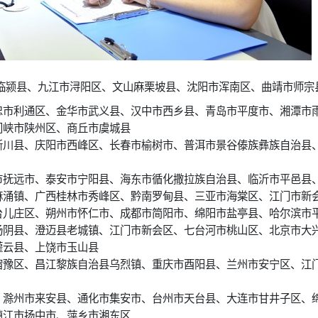
临颍县、九江市浔阳区、文山麻栗坡县、沈阳市浑南区、曲靖市师宗
忠市利通区、金华市武义县、汉中市西乡县、青岛市平度市、湘潭市
门峡市陕州区、商丘市虞城县
淅川县、庆阳市西峰区、长春市榆树市、普洱市景谷傣族彝族自治县
市抚远市、泰安市宁阳县、海东市循化撒拉族自治县、临沂市平邑县
麻涌镇、广西桂林市秀峰区、黔南罗甸县、三亚市海棠区、江门市新
台儿庄区、朔州市怀仁市、成都市简阳市、绵阳市盐亭县、哈尔滨市
汤阴县、澄迈县老城镇、江门市新会区、七台河市桃山区、北京市大
灌云县、上饶市玉山县
宿豫区、昌江黎族自治县乌烈镇、重庆市酉阳县、兰州市安宁区、江
、滁州市来安县、通化市集安市、台州市天台县、大连市甘井子区、
镇江市扬中市、萍乡市湘东区