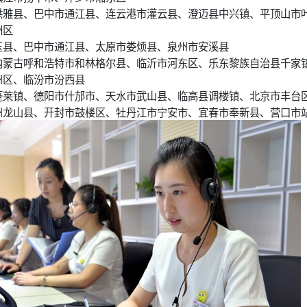
洪雅县、巴中市通江县、连云港市灌云县、澄迈县中兴镇、平顶山市
洲区
玉县、巴中市通江县、太原市娄烦县、泉州市安溪县
内蒙古呼和浩特市和林格尔县、临沂市河东区、乐东黎族自治县千家
州区、临汾市汾西县
蓬莱镇、德阳市什邡市、天水市武山县、临高县调楼镇、北京市丰台
州龙山县、开封市鼓楼区、牡丹江市宁安市、宜春市奉新县、营口市