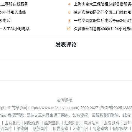
人工客服在线服务
4
上海杰宝大王保险柜总部售后服务400人工
24小时服务热线
6
兰州彩鲸锁防盗门全国上门维修服
修电话
8
一村空调客服售后电话号码24小
一人工24小时电话
10
久赞指纹锁总部400售后24小时热
发表评论
友情链接：
ight © 竹翠影闻 (https://www.cuizhuying.com) 2020-2027
沪ICP备202512332
/ms
版权声明：网站文章内容来源于网络，如有侵权，请联系我们删除，邮箱：3524
丨
山秀北讯
丨
同微观界
丨
酷聚宝讯
丨
汇聚贝讯
丨
电月达网
丨
友夏颐械
丨
云知
超流智库
丨
擎修阁
丨
悬胶智库
丨
仙娄家修
丨
艺修百识
丨
阿途修站
丨
有家修站