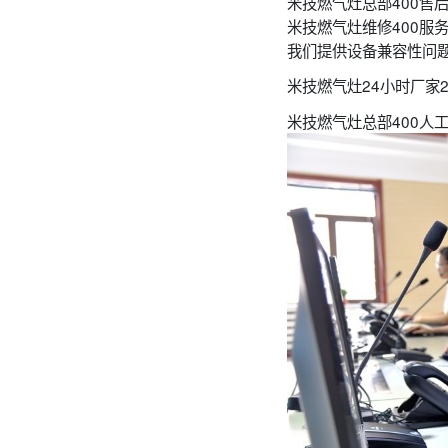
米技燃气灶总部400售
米技燃气灶维修400服
我们提供设备兼容性问
米技燃气灶24小时厂家
米技燃气灶总部400人