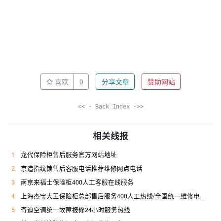
喜欢
0
分享文章
赞助网站
<< · Back Index ·>>
相关线报
1
龙代保险柜售后服务官方网站地址
2
京造指纹锁售后客服电话推荐维修网点电话
3
南京来福士保险柜400人工客服在线服务
4
上海杰宝大王保险柜总部售后服务400人工热线/全国统一维修电话是多少
5
奇迪空调统一故障报修24小时服务热线