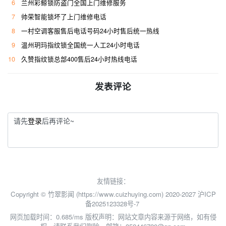
6
兰州彩鲸锁防盗门全国上门维修服务
7
帅荣智能锁坏了上门维修电话
8
一村空调客服售后电话号码24小时售后统一热线
9
温州玥玛指纹锁全国统一人工24小时电话
10
久赞指纹锁总部400售后24小时热线电话
发表评论
请先
登录
后再评论~
友情链接：
Copyright © 竹翠影闻 (https://www.cuizhuying.com) 2020-2027
沪ICP
备2025123328号-7
网页加载时间：0.685/ms
版权声明：网站文章内容来源于网络，如有侵