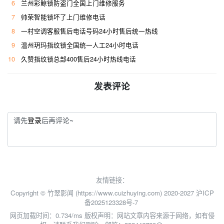
6
兰州彩鲸锁防盗门全国上门维修服务
7
帅荣智能锁坏了上门维修电话
8
一村空调客服售后电话号码24小时售后统一热线
9
温州玥玛指纹锁全国统一人工24小时电话
10
久赞指纹锁总部400售后24小时热线电话
发表评论
请先
登录
后再评论~
友情链接：
Copyright © 竹翠影闻 (https://www.cuizhuying.com) 2020-2027
沪ICP
备2025123328号-7
网页加载时间：0.734/ms
版权声明：网站文章内容来源于网络，如有侵