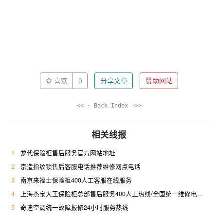
喜欢
0
分享文章
赞助网站
<< · Back Index ·>>
相关线报
1
龙代保险柜售后服务官方网站地址
2
京造指纹锁售后客服电话推荐维修网点电话
3
南京来福士保险柜400人工客服在线服务
4
上海杰宝大王保险柜总部售后服务400人工热线/全国统一维修电话是多少
5
奇迪空调统一故障报修24小时服务热线