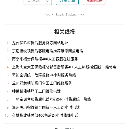
<< · Back Index ·>>
相关线报
1
龙代保险柜售后服务官方网站地址
2
京造指纹锁售后客服电话推荐维修网点电话
3
南京来福士保险柜400人工客服在线服务
4
上海杰宝大王保险柜总部售后服务400人工热线/全国统一维修电话是多少
5
奇迪空调统一故障报修24小时服务热线
6
兰州彩鲸锁防盗门全国上门维修服务
7
帅荣智能锁坏了上门维修电话
8
一村空调客服售后电话号码24小时售后统一热线
9
温州玥玛指纹锁全国统一人工24小时电话
10
久赞指纹锁总部400售后24小时热线电话