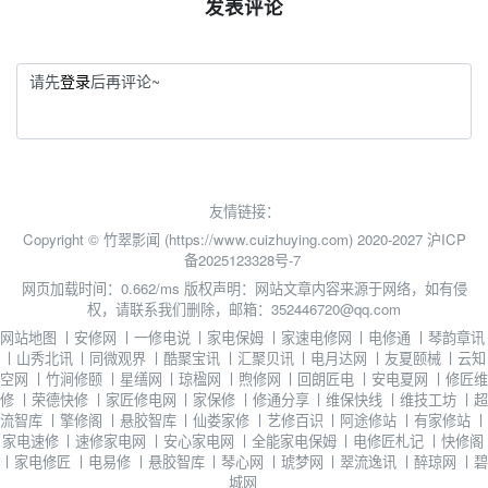
发表评论
请先
登录
后再评论~
友情链接：
Copyright © 竹翠影闻 (https://www.cuizhuying.com) 2020-2027
沪ICP
备2025123328号-7
网页加载时间：0.662/ms
版权声明：网站文章内容来源于网络，如有侵
权，请联系我们删除，邮箱：352446720@qq.com
网站地图
丨
安修网
丨
一修电说
丨
家电保姆
丨
家速电修网
丨
电修通
丨
琴韵章讯
丨
山秀北讯
丨
同微观界
丨
酷聚宝讯
丨
汇聚贝讯
丨
电月达网
丨
友夏颐械
丨
云知
空网
丨
竹涧修颐
丨
星缮网
丨
琼楹网
丨
煦修网
丨
回朗匠电
丨
安电夏网
丨
修匠维
修
丨
荣德快修
丨
家匠修电网
丨
家保修
丨
修通分享
丨
维保快线
丨
维技工坊
丨
超
流智库
丨
擎修阁
丨
悬胶智库
丨
仙娄家修
丨
艺修百识
丨
阿途修站
丨
有家修站
丨
家电速修
丨
速修家电网
丨
安心家电网
丨
全能家电保姆
丨
电修匠札记
丨
快修阁
丨
家电修匠
丨
电易修
丨
悬胶智库
丨
琴心网
丨
琥梦网
丨
翠流逸讯
丨
醉琼网
丨
碧
城网