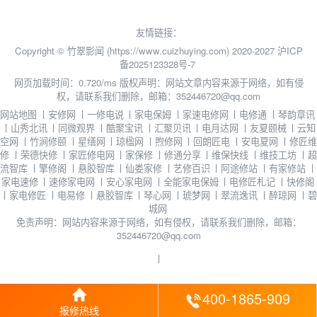
友情链接：
Copyright © 竹翠影闻 (https://www.cuizhuying.com) 2020-2027
沪ICP
备2025123328号-7
网页加载时间：0.720/ms
版权声明：网站文章内容来源于网络，如有侵
权，请联系我们删除，邮箱：352446720@qq.com
网站地图
丨
安修网
丨
一修电说
丨
家电保姆
丨
家速电修网
丨
电修通
丨
琴韵章讯
丨
山秀北讯
丨
同微观界
丨
酷聚宝讯
丨
汇聚贝讯
丨
电月达网
丨
友夏颐械
丨
云知
空网
丨
竹涧修颐
丨
星缮网
丨
琼楹网
丨
煦修网
丨
回朗匠电
丨
安电夏网
丨
修匠维
修
丨
荣德快修
丨
家匠修电网
丨
家保修
丨
修通分享
丨
维保快线
丨
维技工坊
丨
超
流智库
丨
擎修阁
丨
悬胶智库
丨
仙娄家修
丨
艺修百识
丨
阿途修站
丨
有家修站
丨
家电速修
丨
速修家电网
丨
安心家电网
丨
全能家电保姆
丨
电修匠札记
丨
快修阁
丨
家电修匠
丨
电易修
丨
悬胶智库
丨
琴心网
丨
琥梦网
丨
翠流逸讯
丨
醉琼网
丨
碧
城网
免责声明：网站内容来源于网络，如有侵权，请联系我们删除，邮箱：
352446720@qq.com
丨
400-1865-909
报修热线