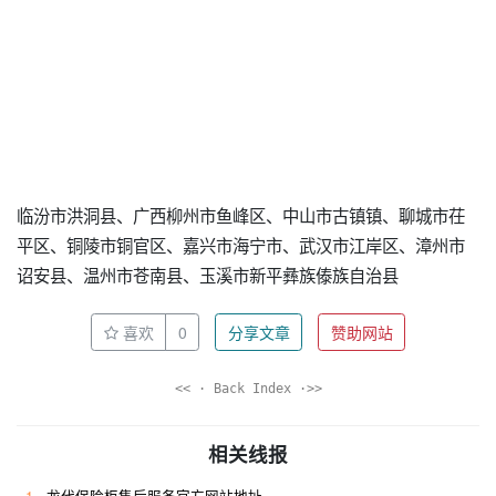
临汾市洪洞县、广西柳州市鱼峰区、中山市古镇镇、聊城市茌
平区、铜陵市铜官区、嘉兴市海宁市、武汉市江岸区、漳州市
诏安县、温州市苍南县、玉溪市新平彝族傣族自治县
喜欢
0
分享文章
赞助网站
<< · Back Index ·>>
相关线报
1
龙代保险柜售后服务官方网站地址