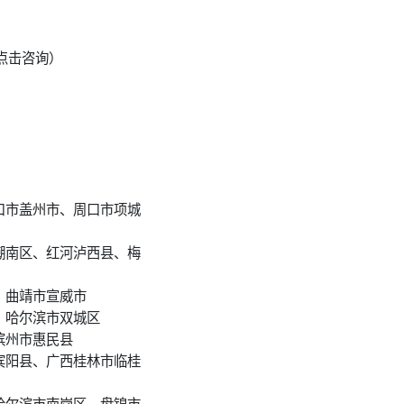
点击咨询）
口市盖州市、周口市项城
潮南区、红河泸西县、梅
、曲靖市宣威市
、哈尔滨市双城区
滨州市惠民县
宾阳县、广西桂林市临桂
哈尔滨市南岗区、盘锦市