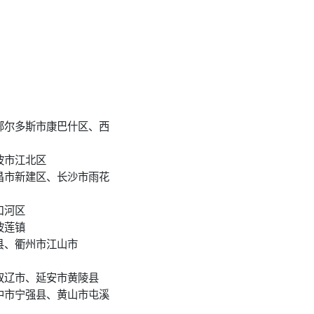
鄂尔多斯市康巴什区、西
波市江北区
昌市新建区、长沙市雨花
口河区
波莲镇
县、衢州市江山市
双辽市、延安市黄陵县
中市宁强县、黄山市屯溪