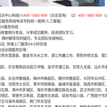
点中心热线(1)
400-1865-909
（点击咨询）（2）
400-1865-909
（
后服务热线电话号码统一报修(人工客服)
00服务热线
维修案例分享会，分享成功案例，促进团队学习。
，随时解答您的疑问，专业团队快速响应。
话_快速上门服务24小时在线
电话全国服务区域：
定西市渭源县、娄底市冷水江市、湛江市廉江市、贵阳市修文县、营
城区、乐东黎族自治县万冲镇、金华市浦江县、甘孜九龙县、汕头市
东县、长治市黎城县、梅州市梅县区、赣州市赣县区、大同市云州区
星镇、沈阳市大东区、晋中市和顺县、曲靖市富源县、南昌市新建区
特左旗、漳州市芗城区、海东市循化撒拉族自治县、武汉市硚口区、
雁塔区、常德市汉寿县、武威市古浪县、延安市延川县、广西南宁市
蒙古乌海市海南区、荆门市东宝区
河县、黔南长顺县、临高县多文镇、重庆市城口县、朝阳市双塔区、