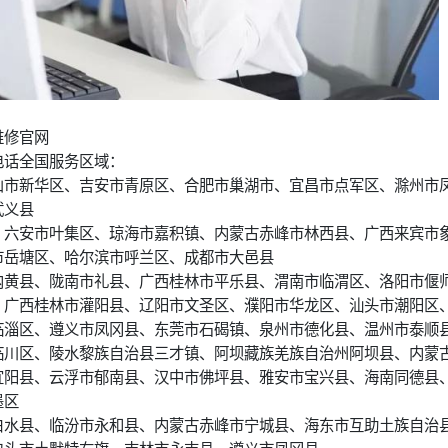
维修官网
电话全国服务区域：
山市新华区、吉安市青原区、合肥市巢湖市、宜昌市点军区、滁州市
武义县
、六安市叶集区、琼海市嘉积镇、内蒙古赤峰市林西县、广西来宾市
市岳塘区、哈尔滨市呼兰区、成都市大邑县
内黄县、陇南市礼县、广西桂林市平乐县、渭南市临渭区、洛阳市偃
、广西桂林市灌阳县、辽阳市文圣区、濮阳市华龙区、汕头市潮阳区
临淄区、遵义市凤冈县、东莞市石碣镇、泉州市德化县、温州市泰顺
临川区、陵水黎族自治县三才镇、阿坝藏族羌族自治州阿坝县、内蒙
宜阳县、云浮市郁南县、汉中市佛坪县、雅安市宝兴县、海南同德县
墨区
白水县、临汾市永和县、内蒙古赤峰市宁城县、海东市互助土族自治
包头市土默特右旗、吉林市永吉县、遵义市凤冈县