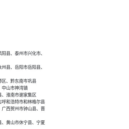
凤阳县、泰州市兴化市、
象州县、岳阳市岳阳县、
师区、黔东南岑巩县
、中山市神湾镇
县、淮南市谢家集区
古呼和浩特市和林格尔县
、广西贺州市钟山县、晋
县、黄山市休宁县、宁夏