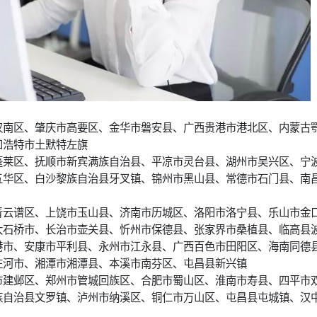
汉南区、肇庆市高要区、金华市磐安县、广西贵港市港北区、内蒙古
和浩特市土默特左旗
蓬莱区、抚顺市新宾满族自治县、平凉市灵台县、湖州市吴兴区、宁
五华区、白沙黎族自治县牙叉镇、锦州市黑山县、常德市石门县、南
青云谱区、上饶市玉山县、济南市历城区、洛阳市洛宁县、乐山市金
大石桥市、长治市壶关县、忻州市保德县、张家界市桑植县、临高县
港市、安康市平利县、永州市江永县、广西百色市田阳区、海南同德
庄河市、湘潭市湘潭县、本溪市南芬区、屯昌县新兴镇
市建邺区、郑州市管城回族区、合肥市蜀山区、淮南市寿县、四平市
族自治县文罗镇、泸州市纳溪区、铜仁市万山区、屯昌县屯城镇、汉