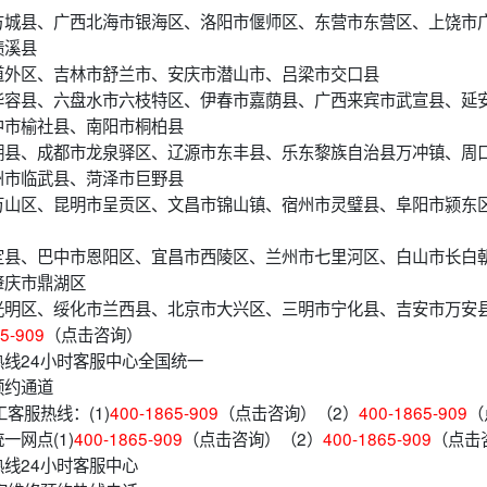
方城县、广西北海市银海区、洛阳市偃师区、东营市东营区、上饶市
绩溪县
道外区、吉林市舒兰市、安庆市潜山市、吕梁市交口县
华容县、六盘水市六枝特区、伊春市嘉荫县、广西来宾市武宣县、延
中市榆社县、南阳市桐柏县
湖县、成都市龙泉驿区、辽源市东丰县、乐东黎族自治县万冲镇、周
州市临武县、菏泽市巨野县
万山区、昆明市呈贡区、文昌市锦山镇、宿州市灵璧县、阜阳市颍东
定县、巴中市恩阳区、宜昌市西陵区、兰州市七里河区、白山市长白
肇庆市鼎湖区
光明区、绥化市兰西县、北京市大兴区、三明市宁化县、吉安市万安
5-909
（点击咨询）
线24小时客服中心全国统一
预约通道
客服热线：(1)
400-1865-909
（点击咨询）（2）
400-1865-909
（
一网点(1)
400-1865-909
（点击咨询）（2）
400-1865-909
（点击
线24小时客服中心