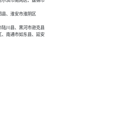
泗县、淮安市淮阴区
市陆川县、黑河市逊克县
区、南通市如东县、延安