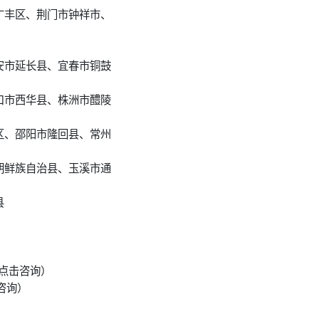
广丰区、荆门市钟祥市、
安市延长县、宜春市铜鼓
口市西华县、株洲市醴陵
区、邵阳市隆回县、常州
朝鲜族自治县、玉溪市通
县
点击咨询）
咨询）