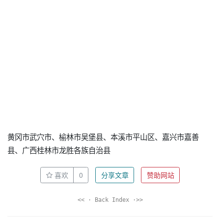
黄冈市武穴市、榆林市吴堡县、本溪市平山区、嘉兴市嘉善
县、广西桂林市龙胜各族自治县
喜欢
0
分享文章
赞助网站
<< · Back Index ·>>