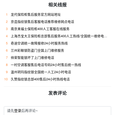
相关线报
1
龙代保险柜售后服务官方网站地址
2
京造指纹锁售后客服电话推荐维修网点电话
3
南京来福士保险柜400人工客服在线服务
4
上海杰宝大王保险柜总部售后服务400人工热线/全国统一维修电话是多少
5
奇迪空调统一故障报修24小时服务热线
6
兰州彩鲸锁防盗门全国上门维修服务
7
帅荣智能锁坏了上门维修电话
8
一村空调客服售后电话号码24小时售后统一热线
9
温州玥玛指纹锁全国统一人工24小时电话
10
久赞指纹锁总部400售后24小时热线电话
发表评论
请先
登录
后再评论~