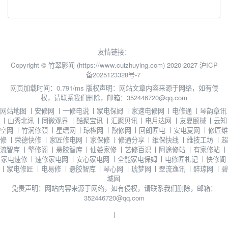
友情链接：
Copyright © 竹翠影闻 (https://www.cuizhuying.com) 2020-2027
沪ICP
备2025123328号-7
网页加载时间：0.791/ms
版权声明：网站文章内容来源于网络，如有侵
权，请联系我们删除，邮箱：352446720@qq.com
网站地图
丨
安修网
丨
一修电说
丨
家电保姆
丨
家速电修网
丨
电修通
丨
琴韵章讯
丨
山秀北讯
丨
同微观界
丨
酷聚宝讯
丨
汇聚贝讯
丨
电月达网
丨
友夏颐械
丨
云知
空网
丨
竹涧修颐
丨
星缮网
丨
琼楹网
丨
煦修网
丨
回朗匠电
丨
安电夏网
丨
修匠维
修
丨
荣德快修
丨
家匠修电网
丨
家保修
丨
修通分享
丨
维保快线
丨
维技工坊
丨
超
流智库
丨
擎修阁
丨
悬胶智库
丨
仙娄家修
丨
艺修百识
丨
阿途修站
丨
有家修站
丨
家电速修
丨
速修家电网
丨
安心家电网
丨
全能家电保姆
丨
电修匠札记
丨
快修阁
丨
家电修匠
丨
电易修
丨
悬胶智库
丨
琴心网
丨
琥梦网
丨
翠流逸讯
丨
醉琼网
丨
碧
城网
免责声明：网站内容来源于网络，如有侵权，请联系我们删除，邮箱：
352446720@qq.com
丨