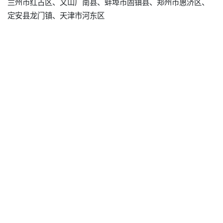
兰州市红古区、文山广南县、蚌埠市固镇县、郑州市惠济区、
定安县龙门镇、天津市河东区