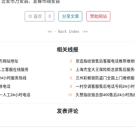
、吉安市万安县、宜春市靖安县
喜欢
0
分享文章
赞助网站
<< · Back Index ·>>
相关线报
方网站地址
2
京造指纹锁售后客服电话推荐维修
人工客服在线服务
4
上海杰宝大王保险柜总部售后服务400人工
24小时服务热线
6
兰州彩鲸锁防盗门全国上门维修服
修电话
8
一村空调客服售后电话号码24小
一人工24小时电话
10
久赞指纹锁总部400售后24小时热
发表评论