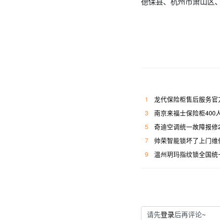
德保县、杭州市萧山区
1
龙代保险柜售后服务官
3
南京来福士保险柜400
5
奇迪空调统一故障报修
7
帅荣智能锁坏了上门维
9
温州玥玛指纹锁全国统
请先
登录
后再评论~