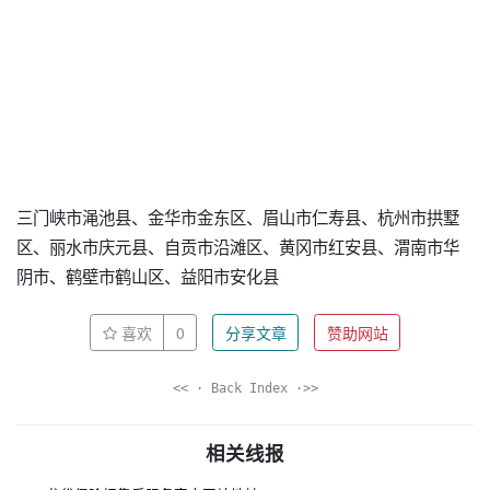
三门峡市渑池县、金华市金东区、眉山市仁寿县、杭州市拱墅
区、丽水市庆元县、自贡市沿滩区、黄冈市红安县、渭南市华
阴市、鹤壁市鹤山区、益阳市安化县
喜欢
0
分享文章
赞助网站
<< · Back Index ·>>
相关线报