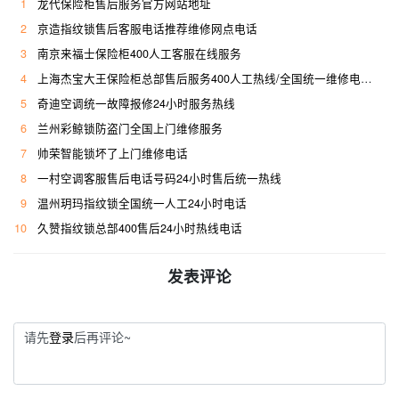
1
龙代保险柜售后服务官方网站地址
2
京造指纹锁售后客服电话推荐维修网点电话
3
南京来福士保险柜400人工客服在线服务
4
上海杰宝大王保险柜总部售后服务400人工热线/全国统一维修电话是多少
5
奇迪空调统一故障报修24小时服务热线
6
兰州彩鲸锁防盗门全国上门维修服务
7
帅荣智能锁坏了上门维修电话
8
一村空调客服售后电话号码24小时售后统一热线
9
温州玥玛指纹锁全国统一人工24小时电话
10
久赞指纹锁总部400售后24小时热线电话
发表评论
请先
登录
后再评论~