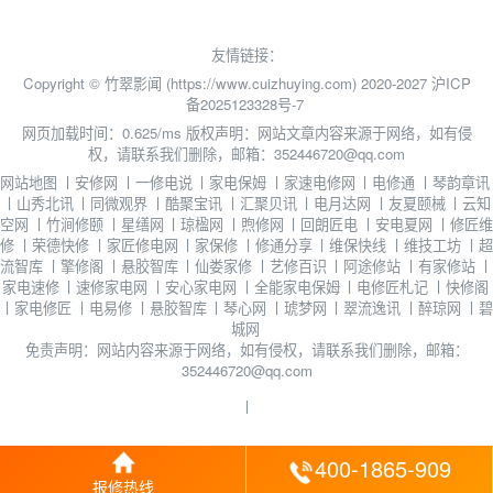
友情链接：
Copyright © 竹翠影闻 (https://www.cuizhuying.com) 2020-2027
沪ICP
备2025123328号-7
网页加载时间：0.625/ms
版权声明：网站文章内容来源于网络，如有侵
权，请联系我们删除，邮箱：352446720@qq.com
网站地图
丨
安修网
丨
一修电说
丨
家电保姆
丨
家速电修网
丨
电修通
丨
琴韵章讯
丨
山秀北讯
丨
同微观界
丨
酷聚宝讯
丨
汇聚贝讯
丨
电月达网
丨
友夏颐械
丨
云知
空网
丨
竹涧修颐
丨
星缮网
丨
琼楹网
丨
煦修网
丨
回朗匠电
丨
安电夏网
丨
修匠维
修
丨
荣德快修
丨
家匠修电网
丨
家保修
丨
修通分享
丨
维保快线
丨
维技工坊
丨
超
流智库
丨
擎修阁
丨
悬胶智库
丨
仙娄家修
丨
艺修百识
丨
阿途修站
丨
有家修站
丨
家电速修
丨
速修家电网
丨
安心家电网
丨
全能家电保姆
丨
电修匠札记
丨
快修阁
丨
家电修匠
丨
电易修
丨
悬胶智库
丨
琴心网
丨
琥梦网
丨
翠流逸讯
丨
醉琼网
丨
碧
城网
免责声明：网站内容来源于网络，如有侵权，请联系我们删除，邮箱：
352446720@qq.com
丨
400-1865-909
报修热线