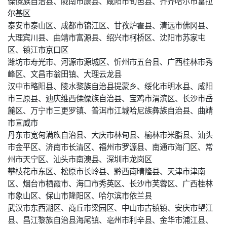
傈僳族自治县、陇南市康县、咸阳市旬邑县、齐齐哈尔市富拉
尔基区
泰安市泰山区、成都市锦江区、甘孜炉霍县、清远市佛冈县、
大理宾川县、曲靖市富源县、绍兴市柯桥区、沈阳市苏家屯
区、镇江市京口区
潍坊市寿光市、河源市源城区、忻州市五台县、广西桂林市秀
峰区、文昌市翁田镇、大理云龙县
汉中市略阳县、陵水黎族自治县提蒙乡、绥化市明水县、咸阳
市三原县、迪庆维西傈僳族自治县、宝鸡市渭滨区、长沙市岳
麓区、万宁市三更罗镇、普洱市江城哈尼族彝族自治县、曲靖
市宣威市
丹东市宽甸满族自治县、大庆市林甸县、榆林市米脂县、汕头
市金平区、济南市长清区、福州市罗源县、南通市海门区、常
州市天宁区、汕头市南澳县、深圳市龙岗区
攀枝花市东区、松原市长岭县、黔西南晴隆县、天津市津南
区、烟台市栖霞市、海口市秀英区、长沙市芙蓉区、广西桂林
市象山区、保山市隆阳区、哈尔滨市依兰县
武汉市东西湖区、商丘市梁园区、中山市古镇镇、安庆市望江
县、昌江黎族自治县海尾镇、亳州市利辛县、金华市浦江县、