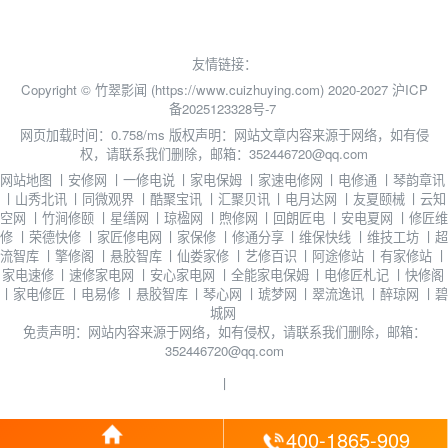
友情链接：
Copyright © 竹翠影闻 (https://www.cuizhuying.com) 2020-2027
沪ICP
备2025123328号-7
网页加载时间：0.758/ms
版权声明：网站文章内容来源于网络，如有侵
权，请联系我们删除，邮箱：352446720@qq.com
网站地图
丨
安修网
丨
一修电说
丨
家电保姆
丨
家速电修网
丨
电修通
丨
琴韵章讯
丨
山秀北讯
丨
同微观界
丨
酷聚宝讯
丨
汇聚贝讯
丨
电月达网
丨
友夏颐械
丨
云知
空网
丨
竹涧修颐
丨
星缮网
丨
琼楹网
丨
煦修网
丨
回朗匠电
丨
安电夏网
丨
修匠维
修
丨
荣德快修
丨
家匠修电网
丨
家保修
丨
修通分享
丨
维保快线
丨
维技工坊
丨
超
流智库
丨
擎修阁
丨
悬胶智库
丨
仙娄家修
丨
艺修百识
丨
阿途修站
丨
有家修站
丨
家电速修
丨
速修家电网
丨
安心家电网
丨
全能家电保姆
丨
电修匠札记
丨
快修阁
丨
家电修匠
丨
电易修
丨
悬胶智库
丨
琴心网
丨
琥梦网
丨
翠流逸讯
丨
醉琼网
丨
碧
城网
免责声明：网站内容来源于网络，如有侵权，请联系我们删除，邮箱：
352446720@qq.com
丨
400-1865-909