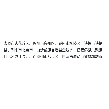
太原市杏花岭区、襄阳市襄州区、咸阳市杨陵区、铁岭市铁岭
县、朝阳市北票市、白沙黎族自治县金波乡、德宏傣族景颇族
自治州盈江县、广西贺州市八步区、内蒙古通辽市霍林郭勒市