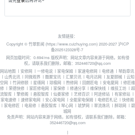
友情链接：
Copyright © 竹翠影闻 (https://www.cuizhuying.com) 2020-2027
沪ICP
备2025123328号-7
网页加载时间：0.694/ms
版权声明：网站文章内容来源于网络，如有侵
权，请联系我们删除，邮箱：352446720@qq.com
网站地图
丨
安修网
丨
一修电说
丨
家电保姆
丨
家速电修网
丨
电修通
丨
琴韵章讯
丨
山秀北讯
丨
同微观界
丨
酷聚宝讯
丨
汇聚贝讯
丨
电月达网
丨
友夏颐械
丨
云知
空网
丨
竹涧修颐
丨
星缮网
丨
琼楹网
丨
煦修网
丨
回朗匠电
丨
安电夏网
丨
修匠维
修
丨
荣德快修
丨
家匠修电网
丨
家保修
丨
修通分享
丨
维保快线
丨
维技工坊
丨
超
流智库
丨
擎修阁
丨
悬胶智库
丨
仙娄家修
丨
艺修百识
丨
阿途修站
丨
有家修站
丨
家电速修
丨
速修家电网
丨
安心家电网
丨
全能家电保姆
丨
电修匠札记
丨
快修阁
丨
家电修匠
丨
电易修
丨
悬胶智库
丨
琴心网
丨
琥梦网
丨
翠流逸讯
丨
醉琼网
丨
碧
城网
免责声明：网站内容来源于网络，如有侵权，请联系我们删除，邮箱：
352446720@qq.com
丨