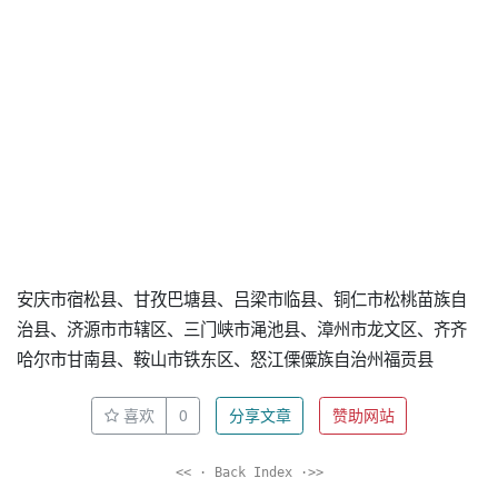
安庆市宿松县、甘孜巴塘县、吕梁市临县、铜仁市松桃苗族自
治县、济源市市辖区、三门峡市渑池县、漳州市龙文区、齐齐
哈尔市甘南县、鞍山市铁东区、怒江傈僳族自治州福贡县
喜欢
0
分享文章
赞助网站
<< · Back Index ·>>