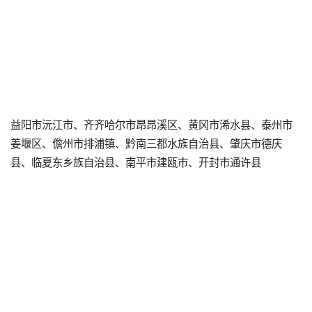
益阳市沅江市、齐齐哈尔市昂昂溪区、黄冈市浠水县、泰州市
姜堰区、儋州市排浦镇、黔南三都水族自治县、肇庆市德庆
县、临夏东乡族自治县、南平市建瓯市、开封市通许县