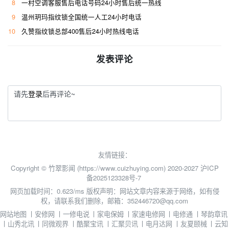
8
一村空调客服售后电话号码24小时售后统一热线
9
温州玥玛指纹锁全国统一人工24小时电话
10
久赞指纹锁总部400售后24小时热线电话
发表评论
请先
登录
后再评论~
友情链接：
Copyright © 竹翠影闻 (https://www.cuizhuying.com) 2020-2027
沪ICP
备2025123328号-7
网页加载时间：0.623/ms
版权声明：网站文章内容来源于网络，如有侵
权，请联系我们删除，邮箱：352446720@qq.com
网站地图
丨
安修网
丨
一修电说
丨
家电保姆
丨
家速电修网
丨
电修通
丨
琴韵章讯
丨
山秀北讯
丨
同微观界
丨
酷聚宝讯
丨
汇聚贝讯
丨
电月达网
丨
友夏颐械
丨
云知