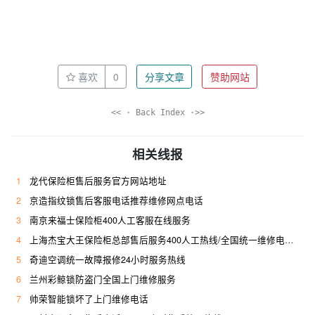
喜欢
0
分享文章
赞助网站
<< · Back Index ·>>
相关线报
1
龙代保险柜售后服务官方网站地址
2
京造指纹锁售后客服电话推荐维修网点电话
3
南京来福士保险柜400人工客服在线服务
4
上海杰宝大王保险柜总部售后服务400人工热线/全国统一维修电话是多少
5
奇迪空调统一故障报修24小时服务热线
6
兰州彩鲸锁防盗门全国上门维修服务
7
帅荣智能锁坏了上门维修电话