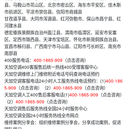
县、马鞍山市花山区、北京市密云区、海东市平安区、佳木斯
市前进区、平凉市崇信县、信阳市商城县
甘孜道孚县、大同市浑源县、红河弥勒市、保山市昌宁县、红
河建水县
德宏傣族景颇族自治州盈江县、渭南市临渭区、延安市安塞
区、定西市陇西县、天津市宝坻区、怀化市新晃侗族自治县、
宜昌市秭归县、广西南宁市马山县、辽阳市弓长岭区、南充市
南部县
400服务电话：
400-1865-909
（点击咨询）
天加空调400客服售后统一热线400受理客服中心
天加空调维修上门维修附近电话号码查询电话预约
天加空调客服电话24小时人工服务热线电话预约：(1)
400-186
5-909
（点击咨询）（2）
400-1865-909
（点击咨询）
天加空调人工400售后客服电话(1)
400-1865-909
（点击咨询）
（2）
400-1865-909
（点击咨询）
天加空调售后服务热线全国24小时服务中心
天加空调全国24小时服务热线全市网点
维修案例分享会：组织维修案例分享会，分享成功案例，促进
团队学习。