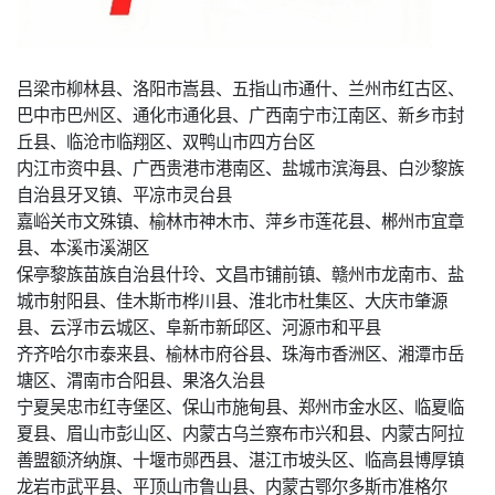
吕梁市柳林县、洛阳市嵩县、五指山市通什、兰州市红古区、
巴中市巴州区、通化市通化县、广西南宁市江南区、新乡市封
丘县、临沧市临翔区、双鸭山市四方台区
内江市资中县、广西贵港市港南区、盐城市滨海县、白沙黎族
自治县牙叉镇、平凉市灵台县
嘉峪关市文殊镇、榆林市神木市、萍乡市莲花县、郴州市宜章
县、本溪市溪湖区
保亭黎族苗族自治县什玲、文昌市铺前镇、赣州市龙南市、盐
城市射阳县、佳木斯市桦川县、淮北市杜集区、大庆市肇源
县、云浮市云城区、阜新市新邱区、河源市和平县
齐齐哈尔市泰来县、榆林市府谷县、珠海市香洲区、湘潭市岳
塘区、渭南市合阳县、果洛久治县
宁夏吴忠市红寺堡区、保山市施甸县、郑州市金水区、临夏临
夏县、眉山市彭山区、内蒙古乌兰察布市兴和县、内蒙古阿拉
善盟额济纳旗、十堰市郧西县、湛江市坡头区、临高县博厚镇
龙岩市武平县、平顶山市鲁山县、内蒙古鄂尔多斯市准格尔