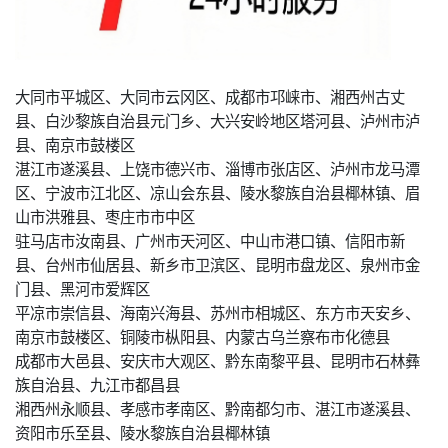
大同市平城区、大同市云冈区、成都市邛崃市、湘西州古丈
县、白沙黎族自治县元门乡、大兴安岭地区塔河县、泸州市泸
县、南京市鼓楼区
湛江市遂溪县、上饶市德兴市、淄博市张店区、泸州市龙马潭
区、宁波市江北区、凉山会东县、陵水黎族自治县椰林镇、眉
山市洪雅县、枣庄市市中区
驻马店市汝南县、广州市天河区、中山市港口镇、信阳市新
县、台州市仙居县、新乡市卫滨区、昆明市盘龙区、泉州市金
门县、黑河市爱辉区
平凉市崇信县、海南兴海县、苏州市相城区、东方市天安乡、
南京市鼓楼区、铜陵市枞阳县、内蒙古乌兰察布市化德县
成都市大邑县、安庆市大观区、黔东南黎平县、昆明市石林彝
族自治县、九江市都昌县
湘西州永顺县、孝感市孝南区、黔南都匀市、湛江市遂溪县、
资阳市乐至县、陵水黎族自治县椰林镇