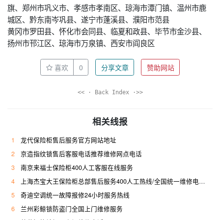
旗、郑州市巩义市、孝感市孝南区、琼海市潭门镇、温州市鹿
城区、黔东南岑巩县、遂宁市蓬溪县、濮阳市范县
黄冈市罗田县、怀化市会同县、临夏和政县、毕节市金沙县、
扬州市邗江区、琼海市万泉镇、西安市阎良区
喜欢
0
分享文章
赞助网站
<< · Back Index ·>>
相关线报
1
龙代保险柜售后服务官方网站地址
2
京造指纹锁售后客服电话推荐维修网点电话
3
南京来福士保险柜400人工客服在线服务
4
上海杰宝大王保险柜总部售后服务400人工热线/全国统一维修电话是多少
5
奇迪空调统一故障报修24小时服务热线
6
兰州彩鲸锁防盗门全国上门维修服务