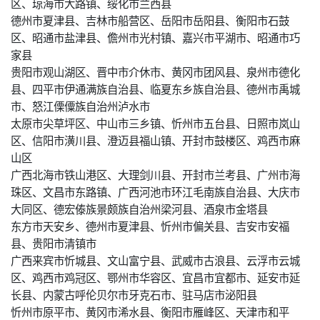
区、琼海市大路镇、绥化市兰西县
德州市夏津县、吉林市船营区、岳阳市岳阳县、衡阳市石鼓
区、昭通市盐津县、儋州市光村镇、嘉兴市平湖市、昭通市巧
家县
贵阳市观山湖区、晋中市介休市、黄冈市团风县、泉州市德化
县、四平市伊通满族自治县、临夏东乡族自治县、德州市禹城
市、怒江傈僳族自治州泸水市
太原市尖草坪区、中山市三乡镇、忻州市五台县、日照市岚山
区、信阳市潢川县、澄迈县福山镇、开封市鼓楼区、鸡西市麻
山区
广西北海市铁山港区、大理剑川县、开封市兰考县、广州市海
珠区、文昌市东路镇、广西河池市环江毛南族自治县、大庆市
大同区、德宏傣族景颇族自治州梁河县、酒泉市金塔县
东方市天安乡、德州市夏津县、忻州市偏关县、吉安市安福
县、贵阳市清镇市
广西来宾市忻城县、文山富宁县、武威市古浪县、云浮市云城
区、鸡西市鸡冠区、鄂州市华容区、宜昌市宜都市、延安市延
长县、内蒙古呼伦贝尔市牙克石市、驻马店市泌阳县
忻州市原平市、黄冈市浠水县、衡阳市雁峰区、天津市和平