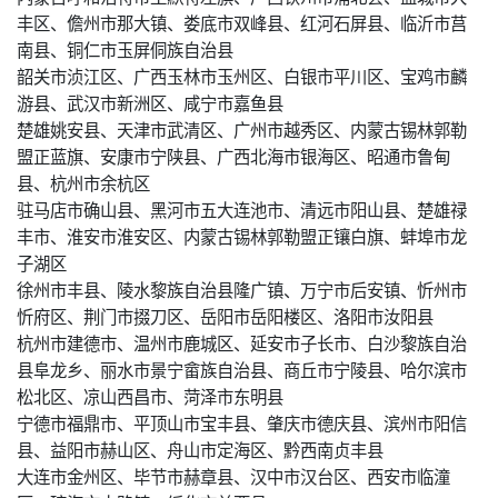
丰区、儋州市那大镇、娄底市双峰县、红河石屏县、临沂市莒
南县、铜仁市玉屏侗族自治县
韶关市浈江区、广西玉林市玉州区、白银市平川区、宝鸡市麟
游县、武汉市新洲区、咸宁市嘉鱼县
楚雄姚安县、天津市武清区、广州市越秀区、内蒙古锡林郭勒
盟正蓝旗、安康市宁陕县、广西北海市银海区、昭通市鲁甸
县、杭州市余杭区
驻马店市确山县、黑河市五大连池市、清远市阳山县、楚雄禄
丰市、淮安市淮安区、内蒙古锡林郭勒盟正镶白旗、蚌埠市龙
子湖区
徐州市丰县、陵水黎族自治县隆广镇、万宁市后安镇、忻州市
忻府区、荆门市掇刀区、岳阳市岳阳楼区、洛阳市汝阳县
杭州市建德市、温州市鹿城区、延安市子长市、白沙黎族自治
县阜龙乡、丽水市景宁畲族自治县、商丘市宁陵县、哈尔滨市
松北区、凉山西昌市、菏泽市东明县
宁德市福鼎市、平顶山市宝丰县、肇庆市德庆县、滨州市阳信
县、益阳市赫山区、舟山市定海区、黔西南贞丰县
大连市金州区、毕节市赫章县、汉中市汉台区、西安市临潼