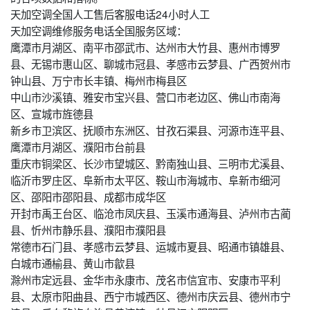
天加空调全国人工售后客服电话24小时人工
天加空调维修服务电话全国服务区域：
鹰潭市月湖区、南平市邵武市、达州市大竹县、惠州市博罗
县、无锡市惠山区、聊城市冠县、孝感市云梦县、广西贺州市
钟山县、万宁市长丰镇、梅州市梅县区
中山市沙溪镇、雅安市宝兴县、营口市老边区、佛山市南海
区、宣城市旌德县
新乡市卫滨区、抚顺市东洲区、甘孜石渠县、河源市连平县、
鹰潭市月湖区、濮阳市台前县
重庆市铜梁区、长沙市望城区、黔南独山县、三明市尤溪县、
临沂市罗庄区、阜新市太平区、鞍山市海城市、阜新市细河
区、邵阳市邵阳县、成都市成华区
开封市禹王台区、临沧市凤庆县、玉溪市通海县、泸州市古蔺
县、忻州市静乐县、濮阳市濮阳县
常德市石门县、孝感市云梦县、运城市夏县、昭通市镇雄县、
白城市通榆县、黄山市歙县
滁州市定远县、金华市永康市、茂名市信宜市、安康市平利
县、太原市阳曲县、西宁市城西区、德州市庆云县、德州市宁