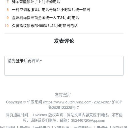
7
帅荣智能锁坏了上门维修电话
8
一村空调客服售后电话号码24小时售后统一热线
9
温州玥玛指纹锁全国统一人工24小时电话
10
久赞指纹锁总部400售后24小时热线电话
发表评论
请先
登录
后再评论~
友情链接：
Copyright © 竹翠影闻 (https://www.cuizhuying.com) 2020-2027
沪ICP
备2025123328号-7
网页加载时间：0.620/ms
版权声明：网站文章内容来源于网络，如有侵
权，请联系我们删除，邮箱：352446720@qq.com
网站地图
丨
安修网
丨
一修电说
丨
家电保姆
丨
家速电修网
丨
电修通
丨
琴韵章讯