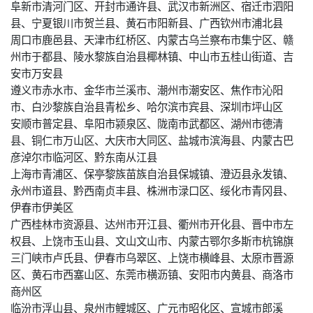
阜新市清河门区、开封市通许县、武汉市新洲区、宿迁市泗阳
县、宁夏银川市贺兰县、黄石市阳新县、广西钦州市浦北县
周口市鹿邑县、天津市红桥区、内蒙古乌兰察布市集宁区、赣
州市于都县、陵水黎族自治县椰林镇、中山市五桂山街道、吉
安市万安县
遵义市赤水市、金华市兰溪市、潮州市潮安区、焦作市沁阳
市、白沙黎族自治县青松乡、哈尔滨市宾县、深圳市坪山区
安顺市普定县、阜阳市颍泉区、陇南市武都区、湖州市德清
县、铜仁市万山区、大庆市大同区、盐城市滨海县、内蒙古巴
彦淖尔市临河区、黔东南从江县
上海市青浦区、保亭黎族苗族自治县保城镇、澄迈县永发镇、
永州市道县、黔西南贞丰县、株洲市渌口区、绥化市青冈县、
伊春市伊美区
广西桂林市资源县、达州市开江县、衢州市开化县、晋中市左
权县、上饶市玉山县、文山文山市、内蒙古鄂尔多斯市杭锦旗
三门峡市卢氏县、伊春市乌翠区、上饶市横峰县、太原市晋源
区、黄石市西塞山区、东莞市横沥镇、安阳市内黄县、商洛市
商州区
临汾市浮山县、泉州市鲤城区、广元市昭化区、宣城市郎溪