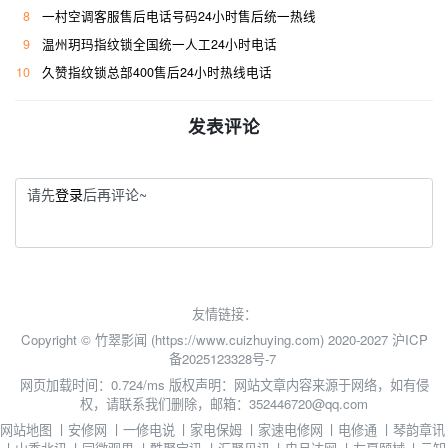
8
一村空调客服售后电话号码24小时售后统一热线
9
温州玥玛指纹锁全国统一人工24小时电话
10
久赞指纹锁总部400售后24小时热线电话
发表评论
请先
登录
后再评论~
友情链接：
Copyright © 竹翠影闻 (https://www.cuizhuying.com) 2020-2027
沪ICP
备2025123328号-7
网页加载时间：0.724/ms
版权声明：网站文章内容来源于网络，如有侵
权，请联系我们删除，邮箱：352446720@qq.com
网站地图
丨
安修网
丨
一修电说
丨
家电保姆
丨
家速电修网
丨
电修通
丨
琴韵章讯