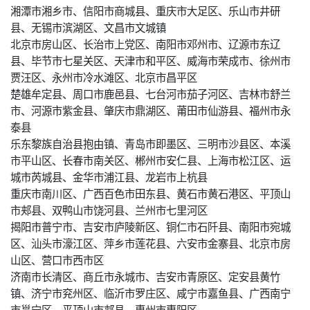
湘潭市湘乡市、信阳市商城县、重庆市大足区、乐山市井研
县、无锡市滨湖区、文昌市文城镇
北京市房山区、长治市上党区、南阳市邓州市、辽源市东辽
县、毕节市七星关区、天津市和平区、威海市荣成市、徐州市
贾汪区、永州市冷水滩区、北京市昌平区
楚雄牟定县、周口市鹿邑县、七台河市茄子河区、吉林市舒兰
市、河源市紫金县、肇庆市鼎湖区、莆田市仙游县、福州市永
泰县
乐东黎族自治县抱由镇、青岛市即墨区、三明市沙县区、本溪
市平山区、长春市南关区、郴州市安仁县、上海市松江区、运
城市芮城县、金华市浦江县、龙岩市上杭县
重庆市南川区、广西百色市田东县、黄石市黄石港区、平顶山
市郏县、双鸭山市饶河县、兰州市七里河区
揭阳市普宁市、吉安市庐陵新区、铜仁市石阡县、南阳市宛城
区、汕头市濠江区、萍乡市莲花县、六安市金寨县、北京市房
山区、营口市西市区
济南市长清区、商丘市永城市、吉安市青原区、定安县黄竹
镇、济宁市兖州区、临沂市罗庄区、咸宁市嘉鱼县、广西南宁
市邕宁区、平顶山市郏县、惠州市惠阳区