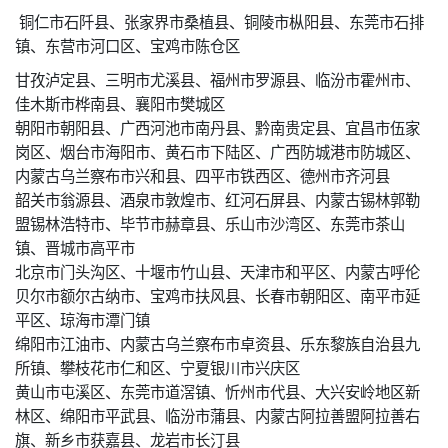
铜仁市石阡县、张家界市桑植县、铜陵市枞阳县、东莞市石排
镇、东营市河口区、宝鸡市陈仓区
甘孜泸定县、三明市尤溪县、福州市罗源县、临汾市霍州市、
佳木斯市桦南县、襄阳市樊城区
朝阳市朝阳县、广西河池市南丹县、黔南贵定县、宜昌市伍家
岗区、烟台市海阳市、黄石市下陆区、广西防城港市防城区、
内蒙古乌兰察布市兴和县、四平市铁西区、德州市齐河县
韶关市翁源县、酒泉市敦煌市、红河石屏县、内蒙古锡林郭勒
盟锡林浩特市、毕节市赫章县、乐山市沙湾区、东莞市茶山
镇、晋城市高平市
北京市门头沟区、十堰市竹山县、天津市和平区、内蒙古呼伦
贝尔市额尔古纳市、宝鸡市扶风县、长春市朝阳区、南平市延
平区、琼海市潭门镇
绵阳市江油市、内蒙古乌兰察布市卓资县、乐东黎族自治县九
所镇、攀枝花市仁和区、宁夏银川市兴庆区
黄山市屯溪区、东莞市道滘镇、忻州市代县、大兴安岭地区新
林区、绵阳市平武县、临汾市蒲县、内蒙古阿拉善盟阿拉善右
旗、新乡市获嘉县、龙岩市长汀县