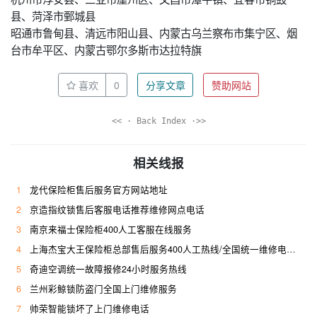
县、菏泽市鄄城县
昭通市鲁甸县、清远市阳山县、内蒙古乌兰察布市集宁区、烟
台市牟平区、内蒙古鄂尔多斯市达拉特旗
喜欢
0
分享文章
赞助网站
<< · Back Index ·>>
相关线报
1
龙代保险柜售后服务官方网站地址
2
京造指纹锁售后客服电话推荐维修网点电话
3
南京来福士保险柜400人工客服在线服务
4
上海杰宝大王保险柜总部售后服务400人工热线/全国统一维修电话是多少
5
奇迪空调统一故障报修24小时服务热线
6
兰州彩鲸锁防盗门全国上门维修服务
7
帅荣智能锁坏了上门维修电话