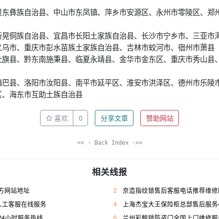
景东彝族自治县、中山市东凤镇、萍乡市安源区、永州市零陵区、郑
新晃侗族自治县、宜昌市长阳土家族自治县、长沙市宁乡市、三亚市
义乌市、重庆市彭水苗族土家族自治县、吉林市蛟河市、宿州市萧县
社旗县、黔东南施秉县、临夏永靖县、金华市金东区、重庆市秀山县
镇巴县、洛阳市汝阳县、南平市延平区、淮安市洪泽区、德州市乐陵
区、海东市互助土族自治县
喜欢
0
分享文章
赞助网站
<< · Back Index ·>>
相关线报
方网站地址
2
京造指纹锁售后客服电话推荐维修
人工客服在线服务
4
上海杰宝大王保险柜总部售后服务400人工
24小时服务热线
6
兰州彩鲸锁防盗门全国上门维修服