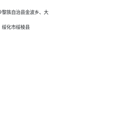
沙黎族自治县金波乡、大
、绥化市绥棱县