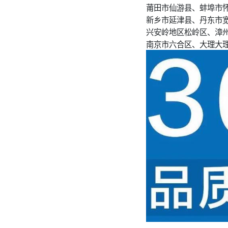
莆田市仙游县、蚌埠市
新乡市延津县、丹东市
兴安岭地区松岭区、漳
南京市六合区、大理大