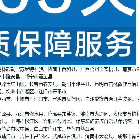
锡林郭勒盟苏尼特右旗、陇南市西和县、广西梧州市苍梧县、南京市
宁市隆安县、咸宁市嘉鱼县
赤峰市红山区、长春市农安县、朝阳市建平县、昆明市石林彝族自治
区、株洲市芦淞区、江门市开平市
瑞丽市、十堰市丹江口市、宝鸡市凤翔区、白沙黎族自治县金波乡、
罗源县、九江市修水县、临高县东英镇、淮南市大通区、太原市万柏
治县、上海市松江区、合肥市包河区、保亭黎族苗族自治县保城镇、
葫芦岛市绥中县、白山市临江市、毕节市赫章县
市靖江市、吉林市昌邑区、武威市古浪县、渭南市大荔县、成都市青