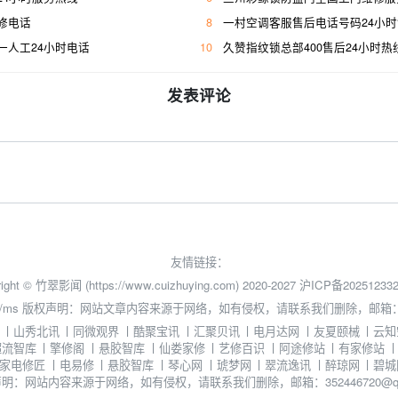
修电话
8
一村空调客服售后电话号码24小
一人工24小时电话
10
久赞指纹锁总部400售后24小时热
发表评论
友情链接：
ight © 竹翠影闻 (https://www.cuizhuying.com) 2020-2027
沪ICP备202512332
/ms
版权声明：网站文章内容来源于网络，如有侵权，请联系我们删除，邮箱：3524
丨
山秀北讯
丨
同微观界
丨
酷聚宝讯
丨
汇聚贝讯
丨
电月达网
丨
友夏颐械
丨
云知
超流智库
丨
擎修阁
丨
悬胶智库
丨
仙娄家修
丨
艺修百识
丨
阿途修站
丨
有家修站
家电修匠
丨
电易修
丨
悬胶智库
丨
琴心网
丨
琥梦网
丨
翠流逸讯
丨
醉琼网
丨
碧城
明：网站内容来源于网络，如有侵权，请联系我们删除，邮箱：352446720@qq