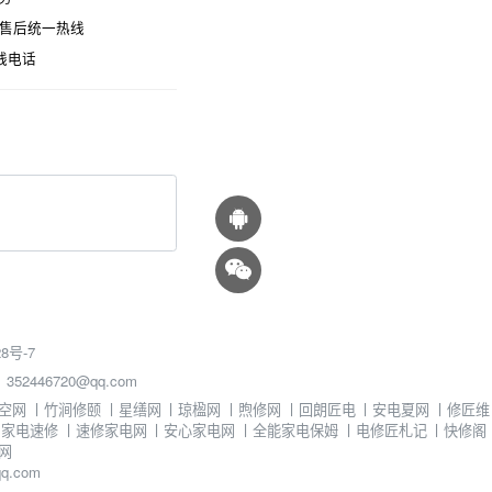
时售后统一热线
线电话
8号-7
46720@qq.com
空网
丨
竹涧修颐
丨
星缮网
丨
琼楹网
丨
煦修网
丨
回朗匠电
丨
安电夏网
丨
修匠维
丨
家电速修
丨
速修家电网
丨
安心家电网
丨
全能家电保姆
丨
电修匠札记
丨
快修阁
网
.com