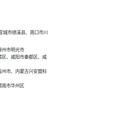
宣城市绩溪县、周口市川
滁州市明光市
渭区、咸阳市秦都区、咸
盖州市、内蒙古兴安盟科
渭南市华州区