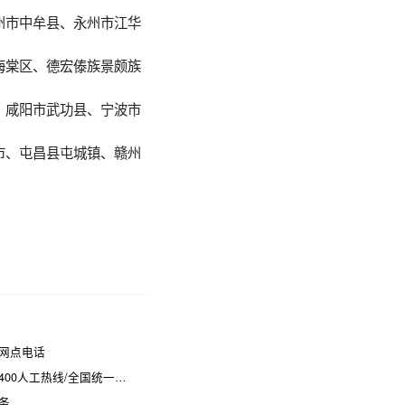
州市中牟县、永州市江华
海棠区、德宏傣族景颇族
、咸阳市武功县、宁波市
市、屯昌县屯城镇、赣州
网点电话
热线/全国统一维修电话是多少
务