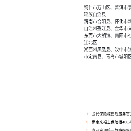
铜仁市万山区、普洱市
瑶族自治县
渭南市合阳县、怀化市
自治州盈江县、金华市
东莞市大朗镇、南阳市
江北区
湘西州凤凰县、汉中市
市定南县、青岛市城阳
1
龙代保险柜售后服务官
3
南京来福士保险柜400
5
奇迪空调统一故障报修