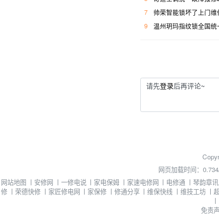
7
帅荣智能锁坏了上门维
9
温州玥玛指纹锁全国统
请先
登录
后再评论~
Copyr
网页加载时间：0.734
网站地图
丨
安修网
丨
一修电说
丨
家电保姆
丨
家速电修网
丨
电修通
丨
琴韵章讯
修
丨
荣德快修
丨
家匠修电网
丨
家保修
丨
修通分享
丨
维保快线
丨
维技工坊
丨
丨
免责声