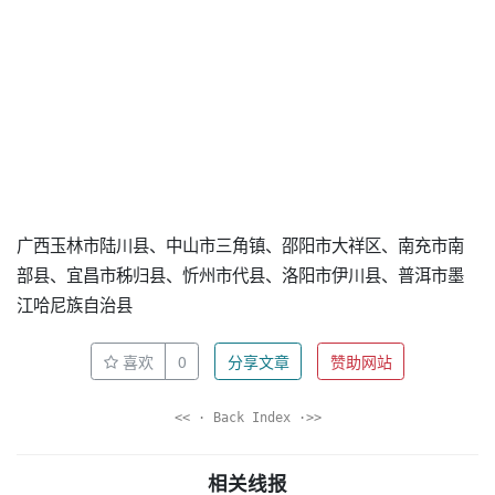
广西玉林市陆川县、中山市三角镇、邵阳市大祥区、南充市南
部县、宜昌市秭归县、忻州市代县、洛阳市伊川县、普洱市墨
江哈尼族自治县
喜欢
0
分享文章
赞助网站
<< · Back Index ·>>
相关线报