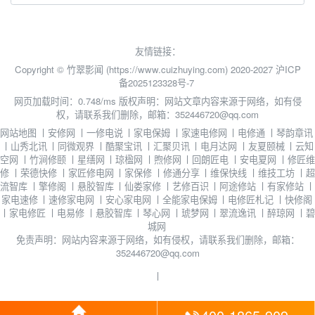
友情链接：
Copyright © 竹翠影闻 (https://www.cuizhuying.com) 2020-2027
沪ICP
备2025123328号-7
网页加载时间：0.748/ms
版权声明：网站文章内容来源于网络，如有侵
权，请联系我们删除，邮箱：352446720@qq.com
网站地图
丨
安修网
丨
一修电说
丨
家电保姆
丨
家速电修网
丨
电修通
丨
琴韵章讯
丨
山秀北讯
丨
同微观界
丨
酷聚宝讯
丨
汇聚贝讯
丨
电月达网
丨
友夏颐械
丨
云知
空网
丨
竹涧修颐
丨
星缮网
丨
琼楹网
丨
煦修网
丨
回朗匠电
丨
安电夏网
丨
修匠维
修
丨
荣德快修
丨
家匠修电网
丨
家保修
丨
修通分享
丨
维保快线
丨
维技工坊
丨
超
流智库
丨
擎修阁
丨
悬胶智库
丨
仙娄家修
丨
艺修百识
丨
阿途修站
丨
有家修站
丨
家电速修
丨
速修家电网
丨
安心家电网
丨
全能家电保姆
丨
电修匠札记
丨
快修阁
丨
家电修匠
丨
电易修
丨
悬胶智库
丨
琴心网
丨
琥梦网
丨
翠流逸讯
丨
醉琼网
丨
碧
城网
免责声明：网站内容来源于网络，如有侵权，请联系我们删除，邮箱：
352446720@qq.com
丨