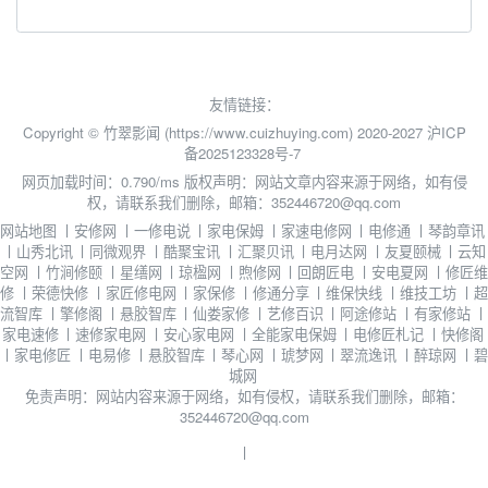
友情链接：
Copyright © 竹翠影闻 (https://www.cuizhuying.com) 2020-2027
沪ICP
备2025123328号-7
网页加载时间：0.790/ms
版权声明：网站文章内容来源于网络，如有侵
权，请联系我们删除，邮箱：352446720@qq.com
网站地图
丨
安修网
丨
一修电说
丨
家电保姆
丨
家速电修网
丨
电修通
丨
琴韵章讯
丨
山秀北讯
丨
同微观界
丨
酷聚宝讯
丨
汇聚贝讯
丨
电月达网
丨
友夏颐械
丨
云知
空网
丨
竹涧修颐
丨
星缮网
丨
琼楹网
丨
煦修网
丨
回朗匠电
丨
安电夏网
丨
修匠维
修
丨
荣德快修
丨
家匠修电网
丨
家保修
丨
修通分享
丨
维保快线
丨
维技工坊
丨
超
流智库
丨
擎修阁
丨
悬胶智库
丨
仙娄家修
丨
艺修百识
丨
阿途修站
丨
有家修站
丨
家电速修
丨
速修家电网
丨
安心家电网
丨
全能家电保姆
丨
电修匠札记
丨
快修阁
丨
家电修匠
丨
电易修
丨
悬胶智库
丨
琴心网
丨
琥梦网
丨
翠流逸讯
丨
醉琼网
丨
碧
城网
免责声明：网站内容来源于网络，如有侵权，请联系我们删除，邮箱：
352446720@qq.com
丨