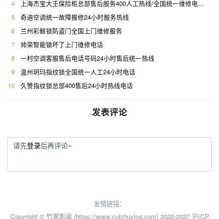
4
上海杰宝大王保险柜总部售后服务400人工热线/全国统一维修电话是多少
5
奇迪空调统一故障报修24小时服务热线
6
兰州彩鲸锁防盗门全国上门维修服务
7
帅荣智能锁坏了上门维修电话
8
一村空调客服售后电话号码24小时售后统一热线
9
温州玥玛指纹锁全国统一人工24小时电话
10
久赞指纹锁总部400售后24小时热线电话
发表评论
请先
登录
后再评论~
友情链接：
Copyright © 竹翠影闻 (https://www.cuizhuying.com) 2020-2027
沪ICP