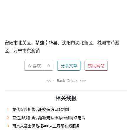
安阳市北关区、楚雄南华县、沈阳市沈北新区、株洲市芦淞
区、万宁市东澳镇
喜欢
0
分享文章
赞助网站
<< · Back Index ·>>
相关线报
1
龙代保险柜售后服务官方网站地址
2
京造指纹锁售后客服电话推荐维修网点电话
3
南京来福士保险柜400人工客服在线服务